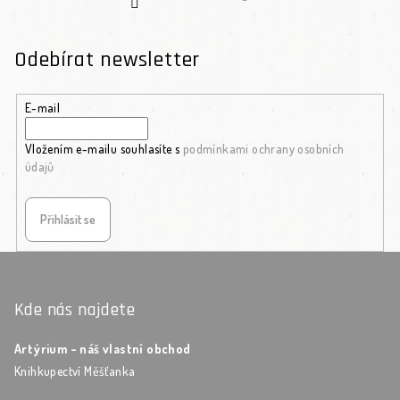
Odebírat newsletter
E-mail
Vložením e-mailu souhlasíte s
podmínkami ochrany osobních
údajů
Přihlásit se
Zápatí
Kde nás najdete
Artýrium - náš vlastní obchod
Knihkupectví Měšťanka