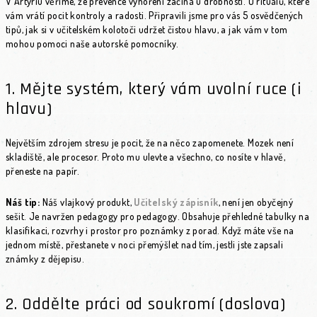
V Artýriu věříme, že prevence vyhoření začíná u drobností. U rituálů, které
vám vrátí pocit kontroly a radosti. Připravili jsme pro vás 5 osvědčených
tipů, jak si v učitelském kolotoči udržet čistou hlavu, a jak vám v tom
mohou pomoci naše autorské pomocníky.
1. Mějte systém, který vám uvolní ruce (i
hlavu)
Největším zdrojem stresu je pocit, že na něco zapomenete. Mozek není
skladiště, ale procesor. Proto mu ulevte a všechno, co nosíte v hlavě,
přeneste na papír.
Náš tip:
Náš vlajkový produkt,
Učitelský zápisník
, není jen obyčejný
sešit. Je navržen pedagogy pro pedagogy. Obsahuje přehledné tabulky na
klasifikaci, rozvrhy i prostor pro poznámky z porad. Když máte vše na
jednom místě, přestanete v noci přemýšlet nad tím, jestli jste zapsali
známky z dějepisu.
2. Oddělte práci od soukromí (doslova)