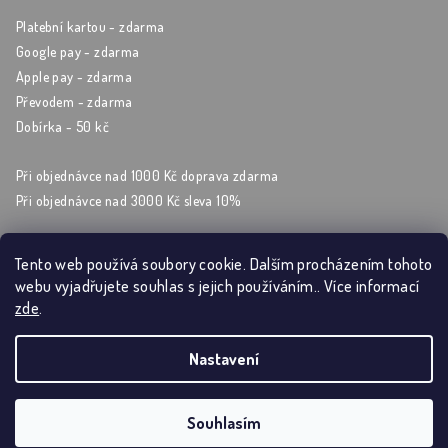
Platební kartou - zdarma
Google pay - zdarma
Apple pay - zdarma
Převodem - zdarma
Dobírka - 50 kč
Při objednávce nad 1000 Kč doprava zdarma
Při objednávce nad 3000 Kč sleva 10%
Tento web používá soubory cookie. Dalším procházením tohoto
webu vyjadřujete souhlas s jejich používáním.. Více informací
Sleduj nás na sockách
zde
.
Nastavení
Copyright 2026
Artýrium
. Všechna práva vyhrazena.
Souhlasím
Vytvořil Shoptet