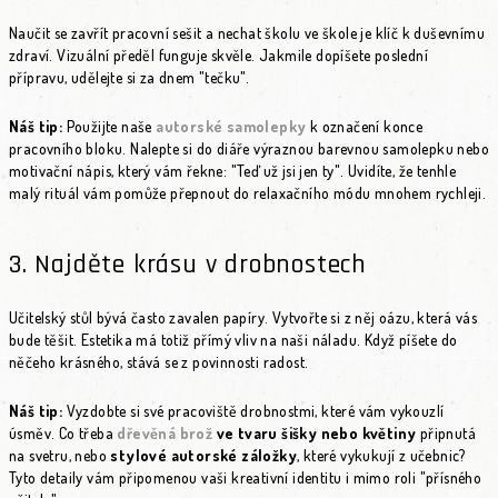
Naučit se zavřít pracovní sešit a nechat školu ve škole je klíč k duševnímu
zdraví. Vizuální předěl funguje skvěle. Jakmile dopíšete poslední
přípravu, udělejte si za dnem "tečku".
Náš tip:
Použijte naše
autorské samolepky
k označení konce
pracovního bloku. Nalepte si do diáře výraznou barevnou samolepku nebo
motivační nápis, který vám řekne:
"Teď už jsi jen ty"
. Uvidíte, že tenhle
malý rituál vám pomůže přepnout do relaxačního módu mnohem rychleji.
3. Najděte krásu v drobnostech
Učitelský stůl bývá často zavalen papíry. Vytvořte si z něj oázu, která vás
bude těšit. Estetika má totiž přímý vliv na naši náladu. Když píšete do
něčeho krásného, stává se z povinnosti radost.
Náš tip:
Vyzdobte si své pracoviště drobnostmi, které vám vykouzlí
úsměv. Co třeba
dřevěná brož
ve tvaru šišky nebo květiny
připnutá
na svetru, nebo
stylové autorské záložky
, které vykukují z učebnic?
Tyto detaily vám připomenou vaši kreativní identitu i mimo roli "přísného