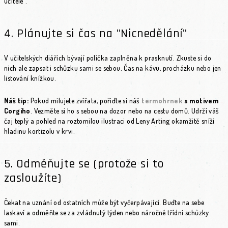
učitele".
4. Plánujte si čas na "Nicnedělání"
V učitelských diářích bývají políčka zaplněna k prasknutí. Zkuste si do
nich ale zapsat i schůzku sami se sebou. Čas na kávu, procházku nebo jen
listování knížkou.
Náš tip:
Pokud milujete zvířata, pořiďte si náš
termohrnek
s motivem
Corgiho
. Vezměte si ho s sebou na dozor nebo na cestu domů. Udrží váš
čaj teplý a pohled na roztomilou ilustraci od Leny Arting okamžitě sníží
hladinu kortizolu v krvi.
5. Odměňujte se (protože si to
zasloužíte)
Čekat na uznání od ostatních může být vyčerpávající. Buďte na sebe
laskaví a odměňte se za zvládnutý týden nebo náročné třídní schůzky
sami.