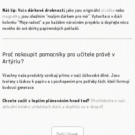
Náš tip:
Naše
dárkové drobnosti
, jako jsou originální
zrcátka
nebo
magnetky
, jsou ideálním "malým dárkem pro mě". Vytvořte si v diáři
kolonku "Moje radost" a po každém náročném projektu si dopřejte něco
nového do své sbírky papírenských pokladů.
Proč nakoupit pomocníky pro učitele právě v
Artýriu?
Všechny naše produkty vznikají přímo v naší žižkovské dílně. Jsou
tvořeny s láskou k papíru a s pochopením pro potřeby těch, kteří formují
budoucí generace.
Chcete začít s lepším plánováním hned teď?
[Prohlédněte si naši
aktuální kolekci učitelských diářů a doplňků na e-shopu!]
Další článek