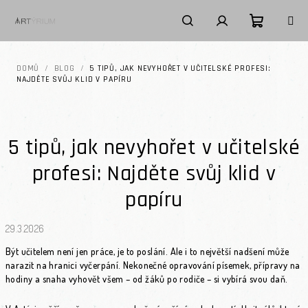
Přejít na obsah
Nákupní k
Hledat
Přihlášení
DOMŮ
/
BLOG
/
5 TIPŮ, JAK NEVYHOŘET V UČITELSKÉ PROFESI:
NAJDĚTE SVŮJ KLID V PAPÍRU
5 tipů, jak nevyhořet v učitelské
profesi: Najděte svůj klid v
papíru
29.3.2026
Být učitelem není jen práce, je to poslání. Ale i to největší nadšení může
narazit na hranici vyčerpání. Nekonečné opravování písemek, přípravy na
hodiny a snaha vyhovět všem – od žáků po rodiče – si vybírá svou daň.