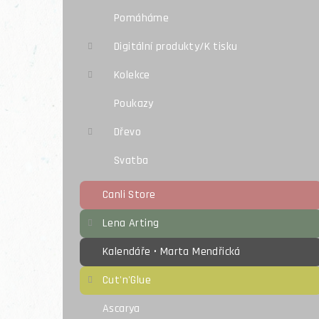
Pomáháme
Digitální produkty/K tisku
Kolekce
Poukazy
Dřevo
Svatba
Canli Store
Lena Arting
Kalendáře • Marta Mendřická
Cut'n'Glue
Ascarya