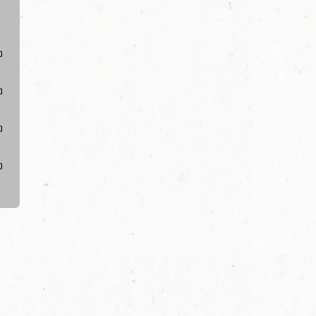
)
)
)
)