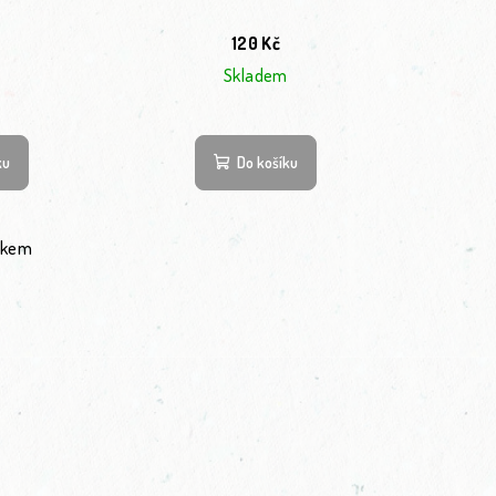
120 Kč
Skladem
ku
Do košíku
lkem
ládací prvky výpisu