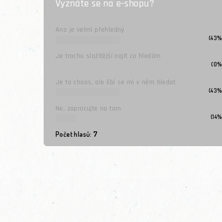
Vyznáte se na e-shopu?
Ano je velmi přehledný
(43%
Je trochu složitější najít co hledám
(0%
Je to chaos, ale líbí se mi v něm hledat
(43%
Ne, zapracujte na tom
(14%
Počet hlasů:
7