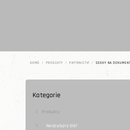
Přejít na obsah
DOMŮ
/
PRODUKTY
/
PAPÍRNICTVÍ
/
DESKY NA DOKUMEN
Postranní panel
Kategorie
Přeskočit kategorie
Produkty
Neobyčejný diář