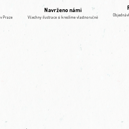
Navrženo námi
Objednáv
 v Praze
Všechny ilustrace si kreslíme vlastnoručně