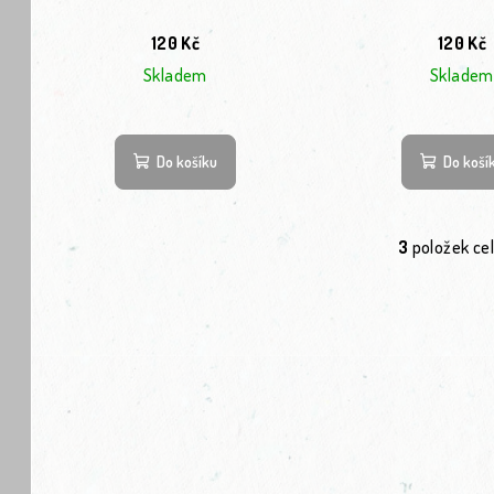
120 Kč
120 Kč
Skladem
Skladem
Do košíku
Do koší
3
položek ce
Ov