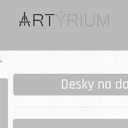
TY
Desky na d
Řazení produktů