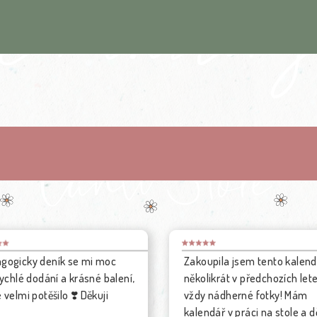
upila jsem tento kalendář již
Opravdu krásná práce
likrát v předchozích letech,
 nádherné fotky! Mám
dář v práci na stole a dělá mi