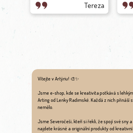
Eva
každ
Vítejte v Artýriu! 🎨✨
Jsme e-shop, kde se kreativita potkává s lehký
Arting od Lenky Radimské. Každá z nich přináší s
nemělo.
Jsme Severočeši, kteří si řekli, že spojí své sny 
najdete krásné a originální produkty od kreativní