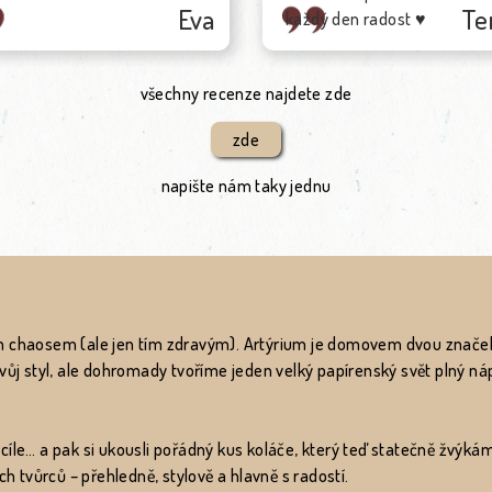
Tereza
ý den radost ♥
všechny recenze najdete zde
zde
napište nám taky jednu
m chaosem (ale jen tím zdravým). Artýrium je domovem dvou značek 
vůj styl, ale dohromady tvoříme jeden velký papírenský svět plný náp
a cíle… a pak si ukousli pořádný kus koláče, který teď statečně žvýkám
ch tvůrců – přehledně, stylově a hlavně s radostí.