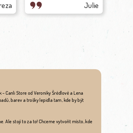
Julie
Jana
Jsme velice spokojení a rozhodně
doporučuji.
– Canli Store od Veroniky Šrédlové a Lena
adů, barev a trošky lepidla tam, kde by být
e. Ale stojí to za to! Chceme vytvořit místo, kde