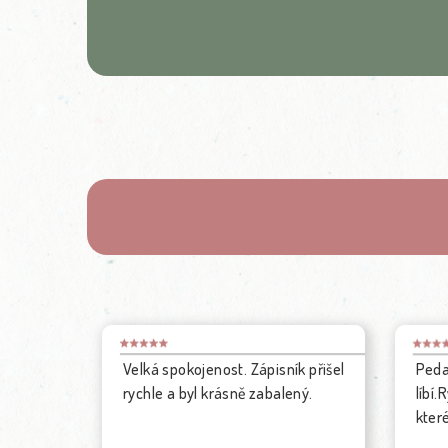
Pedagogicky deník se mi moc
Zako
líbí.Rychlé dodání a krásné balení,
něko
které velmi potěšilo ❣️ Děkuji
vždy
kalen