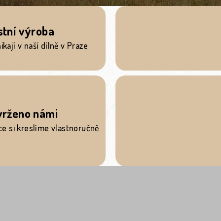
stní výroba
kají v naší dílně v Praze
vrženo námi
ce si kreslíme vlastnoručně