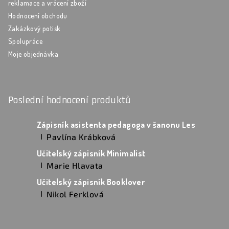
reklamace a vrácení zboží
Hodnocení obchodu
Zakázkový potisk
Spolupráce
Moje objednávka
Poslední hodnocení produktů
Zápisník asistenta pedagoga v šanonu Les
Pavlína Krábková
|
Hodnocení produktu je 5 z 5 hvězdiček.
Učitelský zápisník Minimalist
Marie Hlavata
|
Hodnocení produktu je 5 z 5 hvězdiček.
Učitelský zápisník Booklover
Nikol Ferklová
|
Hodnocení produktu je 5 z 5 hvězdiček.