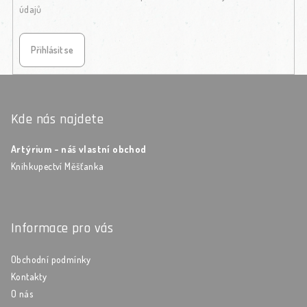
údajů
Přihlásit se
Zápatí
Kde nás najdete
Artýrium - náš vlastní obchod
Knihkupectví Měšťanka
Informace pro vás
Obchodní podmínky
Kontakty
O nás