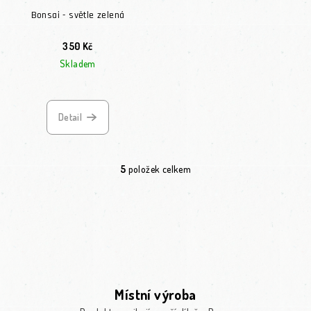
Bonsai - světle zelená
350 Kč
Skladem
Detail
5
položek celkem
Ovládací prvky výpisu
Místní výroba