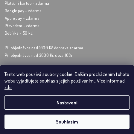
Platební kartou - zdarma
Google pay - zdarma
Apple pay - zdarma
Převodem - zdarma
Dobírka - 50 kč
Při objednávce nad 1000 Kč doprava zdarma
Při objednávce nad 3000 Kč sleva 10%
Tento web používá soubory cookie. Dalším procházením tohoto
webu vyjadřujete souhlas s jejich používáním.. Více informací
Sleduj nás na sockách
zde
.
Nastavení
Copyright 2026
Artýrium
. Všechna práva vyhrazena.
Souhlasím
Vytvořil Shoptet