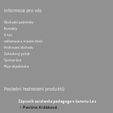
Informace pro vás
Obchodní podmínky
Kontakty
O nás
reklamace a vrácení zboží
Hodnocení obchodu
Zakázkový potisk
Spolupráce
Moje objednávka
Poslední hodnocení produktů
Zápisník asistenta pedagoga v šanonu Les
Pavlína Krábková
|
Hodnocení produktu je 5 z 5 hvězdiček.