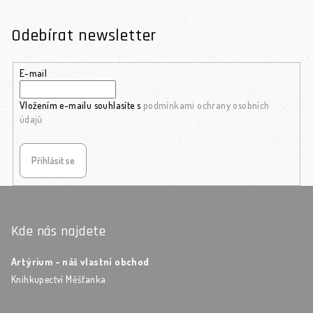
Odebírat newsletter
E-mail
Vložením e-mailu souhlasíte s
podmínkami ochrany osobních
údajů
Přihlásit se
Zápatí
Kde nás najdete
Artýrium - náš vlastní obchod
Knihkupectví Měšťanka