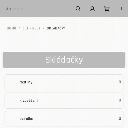
Přejít na obsah
Nákupní k
Hledat
Přihlášení
DOMŮ
/
CUT'N'GLUE
/
SKLÁDAČKY
Skládačky
rostliny
k zavěšení
zvířátka