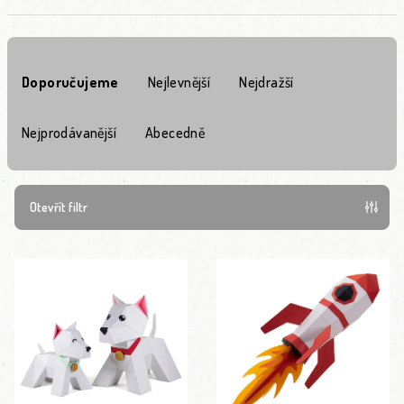
Řazení produktů
Doporučujeme
Nejlevnější
Nejdražší
Nejprodávanější
Abecedně
Otevřít filtr
Výpis produktů