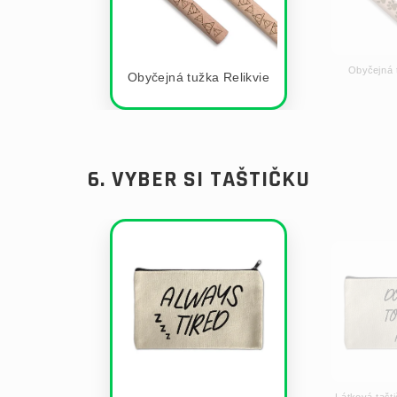
Obyčejná 
Obyčejná tužka Relikvie
6. VYBER SI TAŠTIČKU
Látková tašt