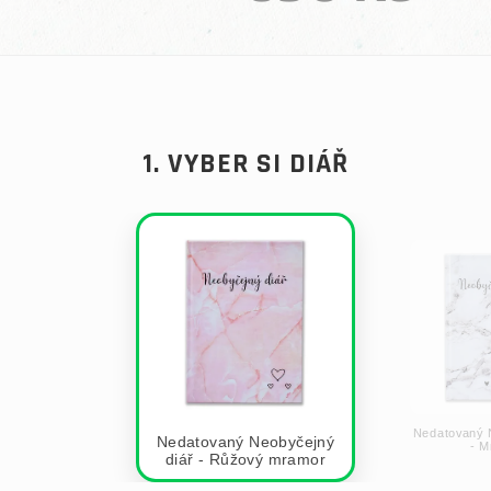
Měrná cena:
1. VYBER SI DIÁŘ
Nedatovaný 
Nedatovaný Neobyčejný
- M
diář - Růžový mramor