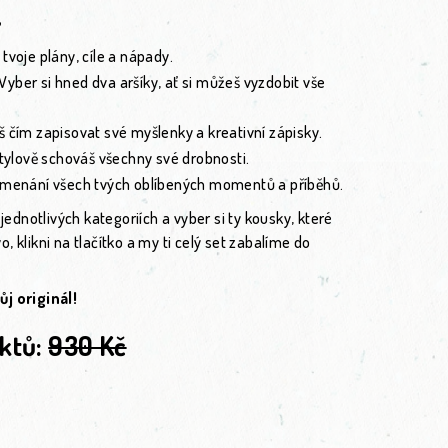
?
tvoje plány, cíle a nápady.
Vyber si hned dva aršíky, ať si můžeš vyzdobit vše
š čím zapisovat své myšlenky a kreativní zápisky.
stylově schováš všechny své drobnosti.
menání všech tvých oblíbených momentů a příběhů.
 jednotlivých kategoriích a vyber si ty kousky, které
vo, klikni na tlačítko a my ti celý set zabalíme do
ůj originál!
ktů:
930 Kč