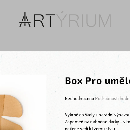
Box Pro uměl
Průměrné hodnocení produktu je 0
Neohodnoceno
Podrobnosti hodn
Vykroč do školy s parádní výbavou
Zapomeň na náhodné dárky – v to
nejlépe sedí k tvému stylu.