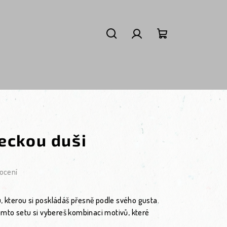
Hledat
Přihlášení
Nákupní košík
eckou duši
,0 z 5 hvězdiček.
ocení
, kterou si poskládáš přesně podle svého gusta.
mto setu si vybereš kombinaci motivů, které