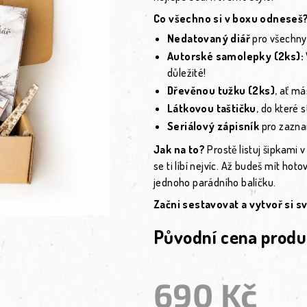
Co všechno si v boxu odneseš
Nedatovaný diář
pro všechny 
Autorské samolepky (2ks):
důležité!
Dřevěnou tužku (2ks)
, ať má
Látkovou taštičku
, do které 
Seriálový zápisník
pro zazna
Jak na to?
Prostě listuj šipkami v
se ti líbí nejvíc. Až budeš mít hoto
jednoho parádního balíčku.
Začni sestavovat a vytvoř si sv
Původní cena produ
690 Kč