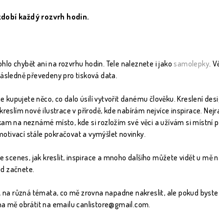
zdobí každý rozvrh hodin.
lo chybět ani na rozvrhu hodin. Tele naleznete i jako
samolepky
. V
následně převedeny pro tisková data.
 že kupujete něco, co dalo úsilí vytvořit danému člověku. Kreslení de
 kreslím nové ilustrace v přírodě, kde nabírám nejvíce inspirace. Ne
kam na neznámé místo, kde si rozložím své věci a užívám si místní p
i motivací stále pokračovat a vymýšlet novinky.
the scenes, jak kreslit, inspirace a mnoho dalšího můžete vidět u mě
d začnete.
ě, na různá témata, co mě zrovna napadne nakreslit, ale pokud byste 
 na mě obrátit na emailu canlistore@gmail.com.