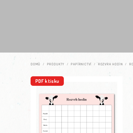
Přejít na obsah
DOMŮ
/
PRODUKTY
/
PAPÍRNICTVÍ
/
ROZVRH HODIN
/
RO
PDF k tisku