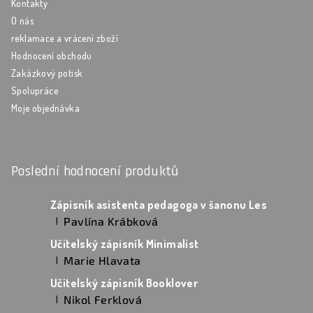
Kontakty
O nás
reklamace a vrácení zboží
Hodnocení obchodu
Zakázkový potisk
Spolupráce
Moje objednávka
Poslední hodnocení produktů
Zápisník asistenta pedagoga v šanonu Les
Pavlína Krábková
|
Hodnocení produktu je 5 z 5 hvězdiček.
Učitelský zápisník Minimalist
Marie Hlavata
|
Hodnocení produktu je 5 z 5 hvězdiček.
Učitelský zápisník Booklover
Nikol Ferklová
|
Hodnocení produktu je 5 z 5 hvězdiček.