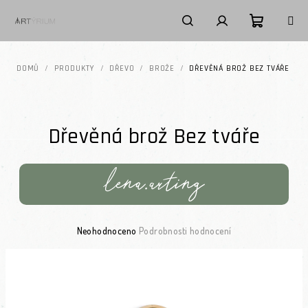
Přejít na obsah
Nákupní k
Hledat
Přihlášení
DOMŮ
/
PRODUKTY
/
DŘEVO
/
BROŽE
/
DŘEVĚNÁ BROŽ BEZ TVÁŘE
Dřevěná brož Bez tváře
Průměrné hodnocení produktu je 0,0 z 5 hvězdiček.
Neohodnoceno
Podrobnosti hodnocení