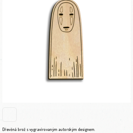
Dřevěná brož s vygravírovaným autorským designem.