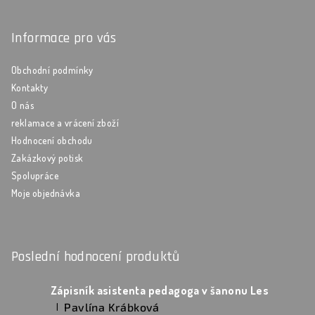
Informace pro vás
Obchodní podmínky
Kontakty
O nás
reklamace a vrácení zboží
Hodnocení obchodu
Zakázkový potisk
Spolupráce
Moje objednávka
Poslední hodnocení produktů
Zápisník asistenta pedagoga v šanonu Les
Pavlína Krábková
|
Hodnocení produktu je 5 z 5 hvězdiček.