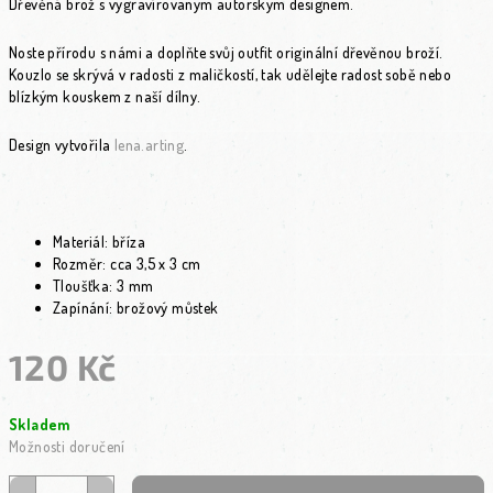
Dřevěná brož s vygravírovaným autorským designem.
Noste přírodu s námi a doplňte svůj outfit originální dřevěnou broží.
Kouzlo se skrývá v radosti z maličkostí, tak udělejte radost sobě nebo
blízkým kouskem z naší dílny.
Design vytvořila
lena.arting
.
Materiál: bříza
Rozměr: cca 3,5 x 3 cm
Tloušťka: 3 mm
Zapínání: brožový můstek
120 Kč
Měrná cena:
Skladem
Možnosti doručení