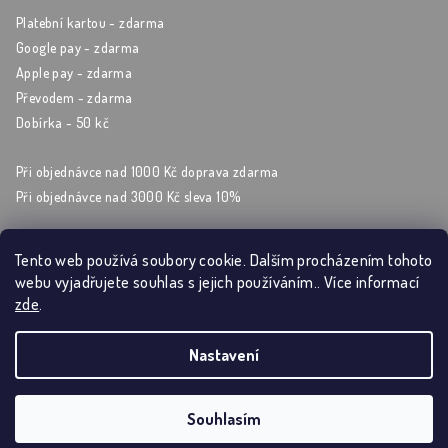
Platební kartou - zdarma
Google pay - zdarma
Apple pay - zdarma
Převodem - zdarma
Dobírka - 50 kč
Při objednávce nad 1000 Kč doprava zdarma
Při objednávce nad 3000 Kč sleva 10%
Tento web používá soubory cookie. Dalším procházením tohoto
webu vyjadřujete souhlas s jejich používáním.. Více informací
Sleduj nás na sockách
zde
.
Nastavení
Copyright 2026
Artýrium
. Všechna práva vyhrazena.
Souhlasím
Vytvořil Shoptet