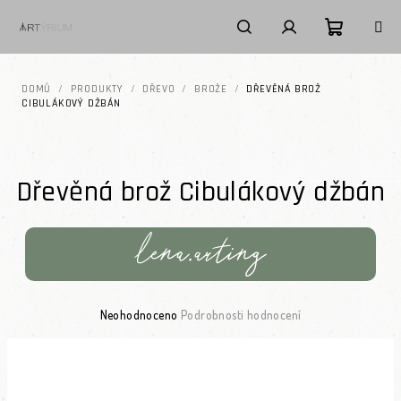
Přejít na obsah
Nákupní k
Hledat
Přihlášení
DOMŮ
/
PRODUKTY
/
DŘEVO
/
BROŽE
/
DŘEVĚNÁ BROŽ
CIBULÁKOVÝ DŽBÁN
Dřevěná brož Cibulákový džbán
Průměrné hodnocení produktu je 0,0 z 5 hvězdiček.
Neohodnoceno
Podrobnosti hodnocení