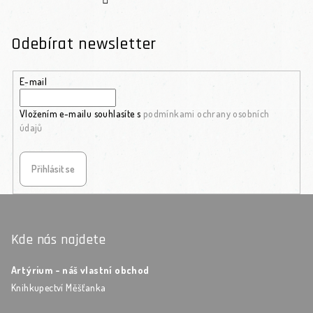
Odebírat newsletter
E-mail
Vložením e-mailu souhlasíte s
podmínkami ochrany osobních
údajů
Přihlásit se
Zápatí
Kde nás najdete
Artýrium - náš vlastní obchod
Knihkupectví Měšťanka