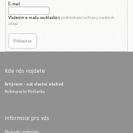
E-mail
Vložením e-mailu souhlasíte s
podmínkami ochrany osobních
údajů
Přihlásit se
Zápatí
Kde nás najdete
Artýrium - náš vlastní obchod
Knihkupectví Měšťanka
Informace pro vás
Obchodní podmínky