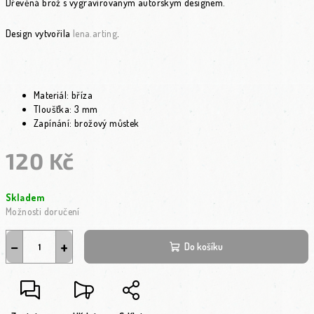
Dřevěná brož s vygravírovaným autorským designem.
Design vytvořila
lena.arting
.
Materiál: bříza
Tloušťka: 3 mm
Zapínání: brožový můstek
120 Kč
Měrná cena:
Skladem
Možnosti doručení
−
+
Do košíku