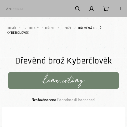
Přejít na obsah
Nákupní k
Hledat
Přihlášení
DOMŮ
/
PRODUKTY
/
DŘEVO
/
BROŽE
/
DŘEVĚNÁ BROŽ
KYBERČLOVĚK
Dřevěná brož Kyberčlověk
Průměrné hodnocení produktu je 0,0 z 5 hvězdiček.
Neohodnoceno
Podrobnosti hodnocení