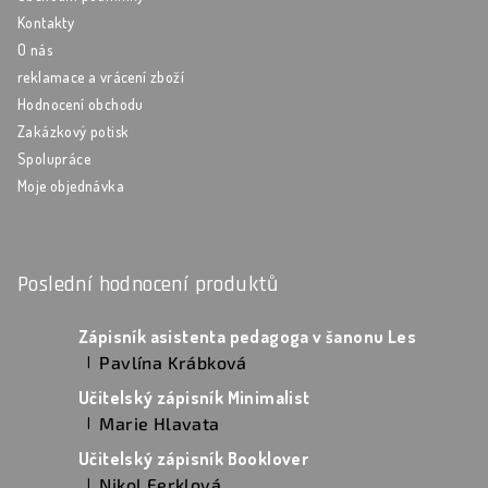
Kontakty
O nás
reklamace a vrácení zboží
Hodnocení obchodu
Zakázkový potisk
Spolupráce
Moje objednávka
Poslední hodnocení produktů
Zápisník asistenta pedagoga v šanonu Les
Pavlína Krábková
|
Hodnocení produktu je 5 z 5 hvězdiček.
Učitelský zápisník Minimalist
Marie Hlavata
|
Hodnocení produktu je 5 z 5 hvězdiček.
Učitelský zápisník Booklover
Nikol Ferklová
|