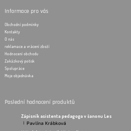
Informace pro vás
Obchodní podmínky
Kontakty
O nás
reklamace a vrácení zboží
Hodnocení obchodu
Zakázkový potisk
Spolupráce
Moje objednávka
Poslední hodnocení produktů
Zápisník asistenta pedagoga v šanonu Les
Pavlína Krábková
|
Hodnocení produktu je 5 z 5 hvězdiček.