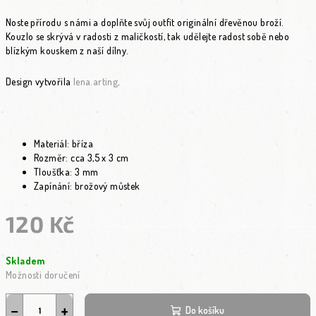
Noste přírodu s námi a doplňte svůj outfit originální dřevěnou broží.
Kouzlo se skrývá v radosti z maličkostí, tak udělejte radost sobě nebo
blízkým kouskem z naší dílny.
Design vytvořila
lena.arting
.
Materiál: bříza
Rozměr: cca 3,5 x 3 cm
Tloušťka: 3 mm
Zapínání: brožový můstek
120 Kč
Měrná cena:
Skladem
Možnosti doručení
−
+
Do košíku