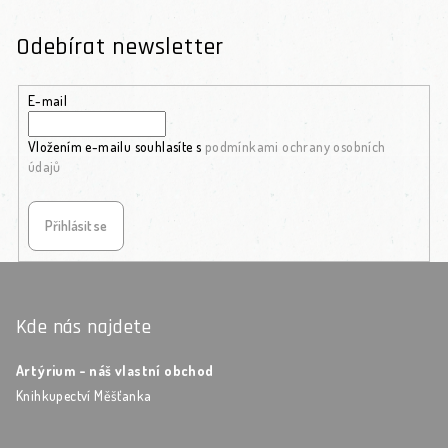
Odebírat newsletter
E-mail
Vložením e-mailu souhlasíte s
podmínkami ochrany osobních
údajů
Přihlásit se
Zápatí
Kde nás najdete
Artýrium - náš vlastní obchod
Knihkupectví Měšťanka