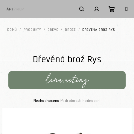
Přejít na obsah
Nákupní k
Hledat
Přihlášení
DOMŮ
/
PRODUKTY
/
DŘEVO
/
BROŽE
/
DŘEVĚNÁ BROŽ RYS
Dřevěná brož Rys
Průměrné hodnocení produktu je 0,0 z 5 hvězdiček.
Neohodnoceno
Podrobnosti hodnocení