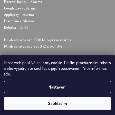
Platební kartou - zdarma
Google pay - zdarma
Apple pay - zdarma
Převodem - zdarma
Dobírka - 50 kč
Při objednávce nad 1000 Kč doprava zdarma
Při objednávce nad 3000 Kč sleva 10%
Tento web používá soubory cookie. Dalším procházením tohoto
webu vyjadřujete souhlas s jejich používáním.. Více informací
Sleduj nás na sockách
zde
.
Nastavení
Copyright 2026
Artýrium
. Všechna práva vyhrazena.
Souhlasím
Vytvořil Shoptet