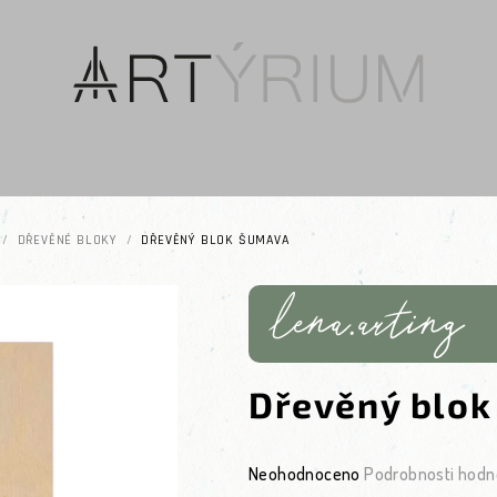
/
DŘEVĚNÉ BLOKY
/
DŘEVĚNÝ BLOK ŠUMAVA
Dřevěný blo
Průměrné hodnocení produktu je 0
Neohodnoceno
Podrobnosti hodn