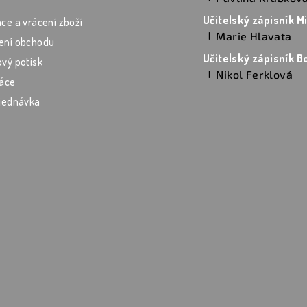
Hodnocení produktu je 5 z
ce a vrácení zboží
Marie Hlavata
|
ení obchodu
Hodnocení produktu je 5 z
vý potisk
Nikol Ferklová
|
áce
Hodnocení produktu je 5 z
jednávka