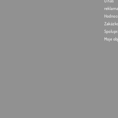
O nás
reklama
Hodnoc
Zakázko
Spolupr
Moje ob