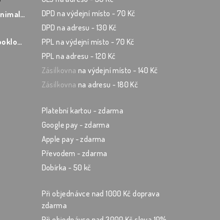
 5 hvězdiček.
DPD na výdejní místo - 70 Kč
Učitelský zápisník Minimalist
DPD na adresu - 130 Kč
 5 hvězdiček.
Učitelský zápisník Booklover
PPL na výdejní místo - 70 Kč
PPL na adresu - 120 Kč
 5 hvězdiček.
Zásilkovna
na výdejní místo - 140 Kč
Zásilkovna
na adresu - 180 Kč
Platební kartou - zdarma
Google pay - zdarma
Apple pay - zdarma
Převodem - zdarma
Dobírka - 50 kč
Při objednávce nad 1000 Kč doprava
zdarma
Při objednávce nad 3000 Kč sleva 10%