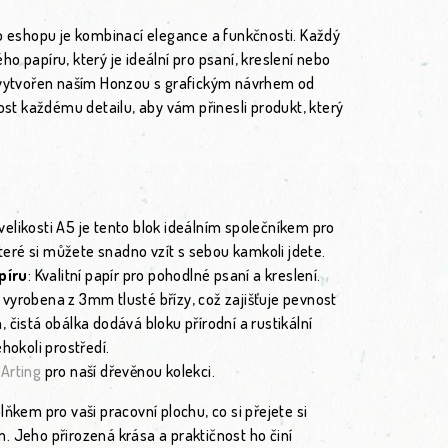
ho eshopu je kombinací elegance a funkčnosti. Každý
o papíru, který je ideální pro psaní, kreslení nebo
 vytvořen naším Honzou s grafickým návrhem od
nost každému detailu, aby vám přinesli produkt, který
 velikosti A5 je tento blok ideálním společníkem pro
eré si můžete snadno vzít s sebou kamkoli jdete.
píru
: Kvalitní papír pro pohodlné psaní a kreslení.
je vyrobena z 3mm tlusté břízy, což zajišťuje pevnost
 čistá obálka dodává bloku přírodní a rustikální
éhokoli prostředí.
Arting
pro naší dřevěnou kolekci.
ňkem pro vaši pracovní plochu, co si přejete si
. Jeho přirozená krása a praktičnost ho činí