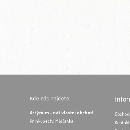
Zápatí
Kde nás najdete
Info
Artýrium - náš vlastní obchod
Obchod
Knihkupectví Měšťanka
Kontakt