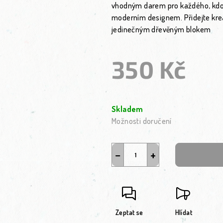
vhodným darem pro každého, kdo 
moderním designem. Přidejte krea
jedinečným dřevěným blokem
350 Kč
Měrná cena:
Skladem
Možnosti doručení
−
+
Zeptat se
Hlídat