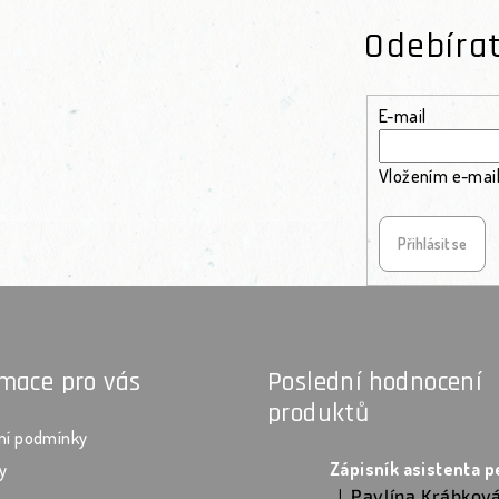
Odebíra
E-mail
Vložením e-mail
Přihlásit se
rmace pro vás
Poslední hodnocení
produktů
ní podmínky
y
Pavlína Krábkov
|