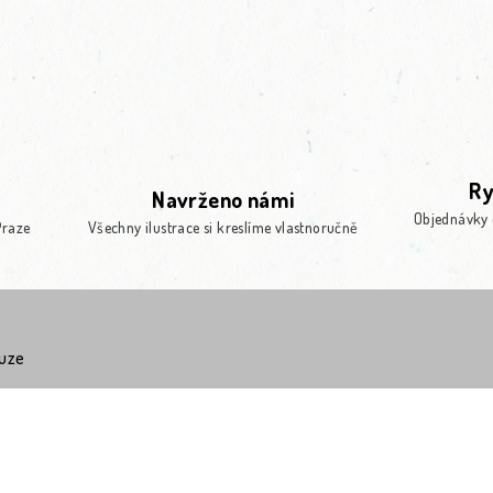
Ry
Navrženo námi
Objednávky 
Praze
Všechny ilustrace si kreslíme vlastnoručně
kuze