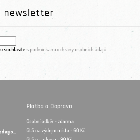
t newsletter
u souhlasíte s
podmínkami ochrany osobních údajů
Platba a Doprava
Osobní odběr - zdarma
GLS na výdejní místo - 60 Kč
Zápisník asistenta pedagoga v šanonu Les
á
GLS na adresu - 90 Kč