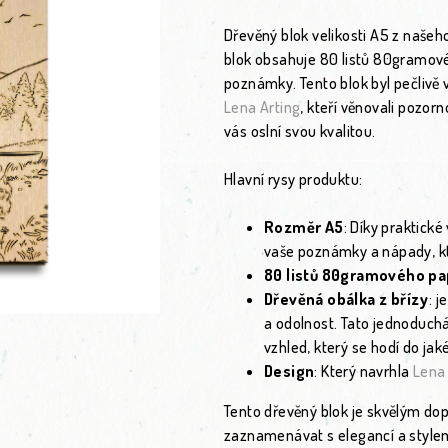
Dřevěný blok velikosti A5 z naše
blok obsahuje 80 listů 80gramovéh
poznámky. Tento blok byl pečlivě
Lena Arting
, kteří věnovali pozor
vás oslní svou kvalitou.
Hlavní rysy produktu:
Rozměr A5
: Díky praktické
vaše poznámky a nápady, kt
80 listů 80gramového pa
Dřevěná obálka z břízy
: 
a odolnost. Tato jednoduchá,
vzhled, který se hodí do jak
Design
: Který navrhla
Lena 
Tento dřevěný blok je skvělým dopl
zaznamenávat s elegancí a stylem