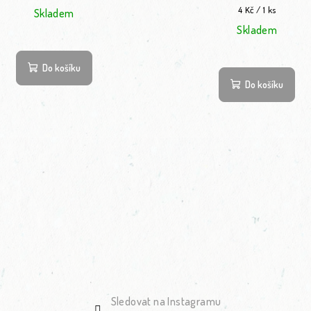
Měrná cena:
4 Kč / 1 ks
Skladem
Skladem
Do košíku
Do košíku
Sledovat na Instagramu