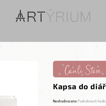
Kapsa do diá
Průměrné hodnocení produktu je 0
Neohodnoceno
Podrobnosti hodn