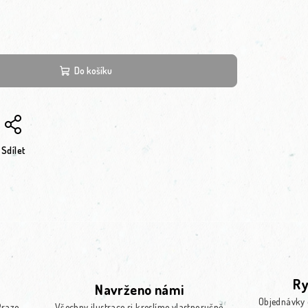
Do košíku
Sdílet
Ry
Navrženo námi
Objednávky 
Praze
Všechny ilustrace si kreslíme vlastnoručně