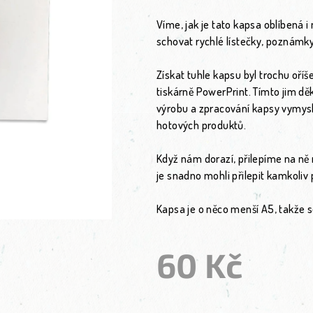
Víme, jak je tato kapsa oblíbená 
schovat rychlé lístečky, poznámky,
Získat tuhle kapsu byl trochu oříš
tiskárně PowerPrint. Tímto jim dě
výrobu a zpracování kapsy vymysle
hotových produktů.
Když nám dorazí, přilepíme na ně 
je snadno mohli přilepit kamkoliv 
Kapsa je o něco menší A5, takže s
60 Kč
Měrná cena: