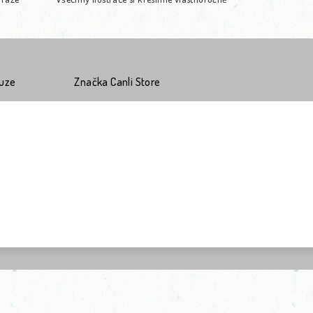
kuze
Značka
Canli Store