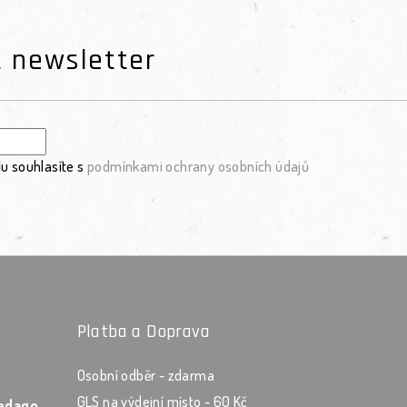
t newsletter
u souhlasíte s
podmínkami ochrany osobních údajů
Platba a Doprava
Osobní odběr - zdarma
GLS na výdejní místo - 60 Kč
Zápisník asistenta pedagoga v šanonu Les