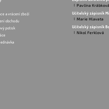
Pavlína Krábkov
|
Hodnocení produktu je 5 z
ce a vrácení zboží
Marie Hlavata
|
ení obchodu
Hodnocení produktu je 5 z
vý potisk
Nikol Ferklová
|
áce
Hodnocení produktu je 5 z
jednávka