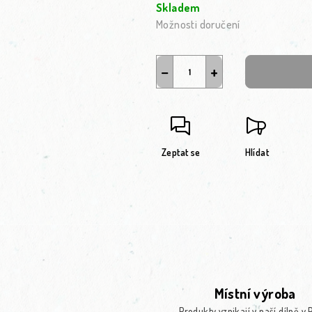
Skladem
Možnosti doručení
−
+
Zeptat se
Hlídat
Místní výroba
Produkty vznikají v naší dílně v 