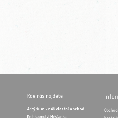
Zápatí
Kde nás najdete
Info
Artýrium - náš vlastní obchod
Obchod
Knihkupectví Měšťanka
Kontakt