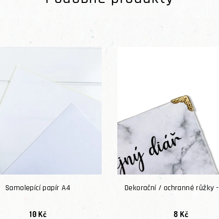
Samolepící papír A4
Dekorační / ochranné růžky -
10 Kč
8 Kč