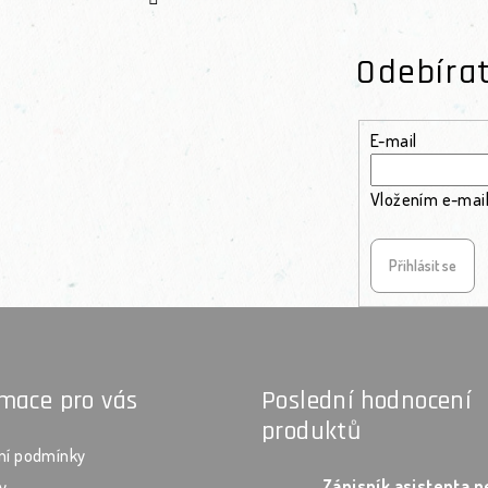
Odebíra
E-mail
Vložením e-mail
Přihlásit se
rmace pro vás
Poslední hodnocení
produktů
ní podmínky
y