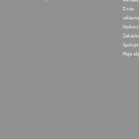
O nás
reklama
Hodnoc
Zakázko
Spolupr
Moje ob