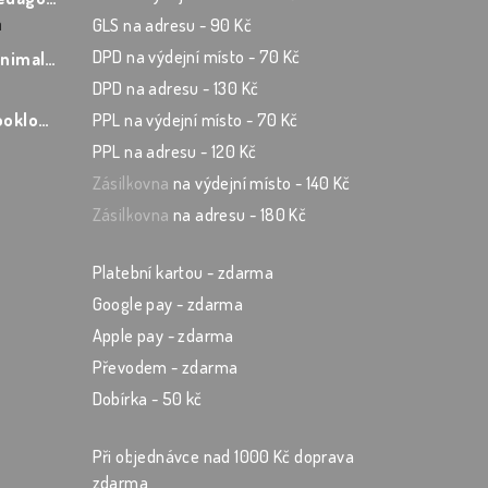
á
GLS na adresu - 90 Kč
 5 hvězdiček.
DPD na výdejní místo - 70 Kč
Učitelský zápisník Minimalist
DPD na adresu - 130 Kč
 5 hvězdiček.
Učitelský zápisník Booklover
PPL na výdejní místo - 70 Kč
PPL na adresu - 120 Kč
 5 hvězdiček.
Zásilkovna
na výdejní místo - 140 Kč
Zásilkovna
na adresu - 180 Kč
Platební kartou - zdarma
Google pay - zdarma
Apple pay - zdarma
Převodem - zdarma
Dobírka - 50 kč
Při objednávce nad 1000 Kč doprava
zdarma