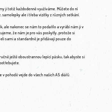
i my ji totiž každodenně využíváme. Můžete do ní
 samolepky ale i třeba vizitky z různých setkání.
ek, ale nakonec se nám to podařilo a vyrábí nám ji v
kujeme, že nám je pro vás poskytly, protože si
li sami a standardně je přidávají pouze do
ručně ještě oboustrannou lepící pásku, tak abyste si
potřebujete.
e v pohodě vejde do všech našich A5 diářů.