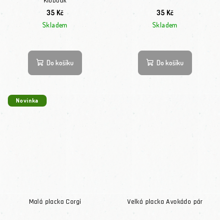
Klobouk
35 Kč
35 Kč
Skladem
Skladem
Do košíku
Do košíku
Novinka
Malá placka Corgi
Velká placka Avokádo pár