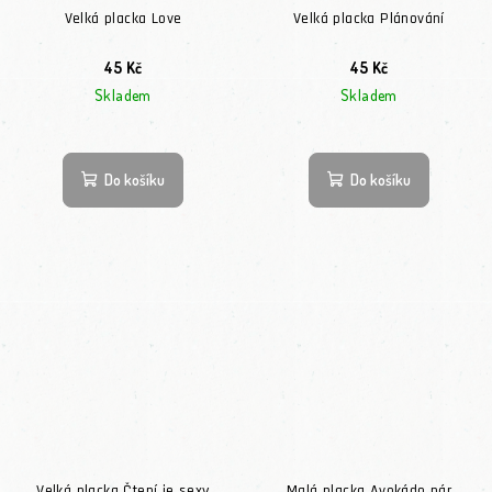
Velká placka Love
Velká placka Plánování
45 Kč
45 Kč
Skladem
Skladem
Do košíku
Do košíku
Velká placka Čtení je sexy
Malá placka Avokádo pár