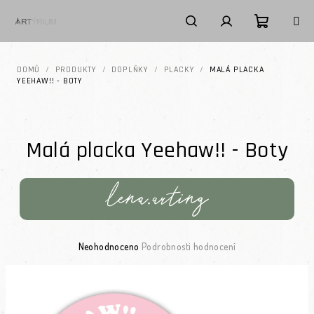
Přejít na obsah
Nákupní k
Hledat
Přihlášení
DOMŮ
/
PRODUKTY
/
DOPLŇKY
/
PLACKY
/
MALÁ PLACKA
YEEHAW!! - BOTY
Malá placka Yeehaw!! - Boty
Průměrné hodnocení produktu je 0,0 z 5 hvězdiček.
Neohodnoceno
Podrobnosti hodnocení