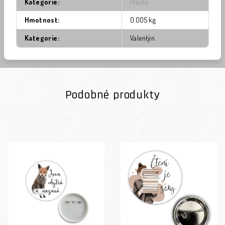
Kategorie
:
Placky
Hmotnost
:
0.005 kg
Kategorie
:
Valentýn
Podobné produkty