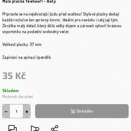
Malá placka Yeehaw!! - Boty
Připravte se na nejdivočejší jízdu před svatbou! Stylové placky dodají
každé rozlučce ten správný šmrnc. Ideální pro nevěstu i celý její tým.
Zkrátka malý detail, který dělá velký dojem a zároveň vytvoří krásnou
vzpomínku na poslední svobodný večer.
Velikost placky: 37 mm
Zapínání na spínací špendlík.
35 Kč
Měrná cena:
Skladem
Možnosti doručení
−
+
Do košíku