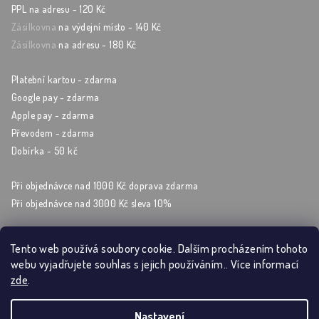
PPL na adresu - 120 Kč
Zásilkovna
na výdejní místo - 140 Kč
Zásilkovna
na adresu - 180 Kč
Platební kartou - zdarma
Google pay - zdarma
Apple pay - zdarma
Převodem - zdarma
Dobírka - 50 kč
Při objednávce nad 1000 Kč doprava zdarma
Při objednávce nad 3000 Kč sleva 10%
Tento web používá soubory cookie. Dalším procházením tohoto
webu vyjadřujete souhlas s jejich používáním.. Více informací
Sleduj nás na sockách
zde
.
Nastavení