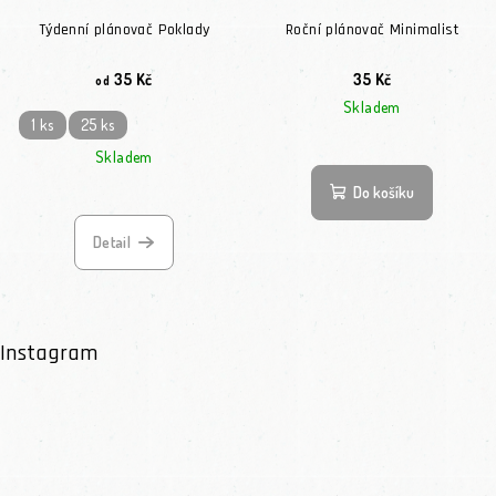
Týdenní plánovač Poklady
Roční plánovač Minimalist
35 Kč
35 Kč
od
Skladem
1 ks
25 ks
Skladem
Do košíku
Detail
Instagram