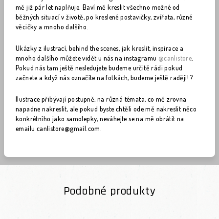
mě již pár let naplňuje. Baví mě kreslit všechno možné od
běžných situací v životě, po kreslené postavičky, zvířata, různé
věcičky a mnoho dalšího.
Ukázky z ilustrací, behind the scenes, jak kreslit, inspirace a
mnoho dalšího můžete vidět u nás na instagramu
@canlistore
.
Pokud nás tam ještě nesledujete budeme určitě rádi pokud
začnete a když nás označíte na fotkách, budeme ještě raději! ?
Ilustrace přibývají postupně, na různá témata, co mě zrovna
napadne nakreslit, ale pokud byste chtěli ode mě nakreslit něco
konkrétního jako samolepky, neváhejte se na mě obrátit na
emailu canlistore@gmail.com.
Podobné produkty