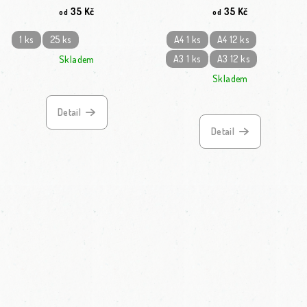
35 Kč
35 Kč
od
od
1 ks
25 ks
A4 1 ks
A4 12 ks
A3 1 ks
A3 12 ks
Skladem
Skladem
Průměrné hodnocení
Detail
Detail