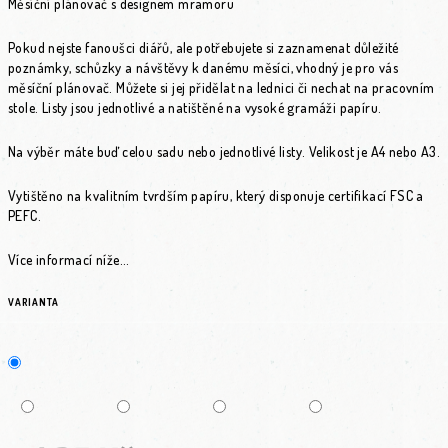
Měsíční plánovač s designem mramoru
Pokud nejste fanoušci diářů, ale potřebujete si zaznamenat důležité
poznámky, schůzky a návštěvy k danému měsíci, vhodný je pro vás
měsíční plánovač. Můžete si jej přidělat na lednici či nechat na pracovním
stole. Listy jsou jednotlivé a natištěné na vysoké gramáži papíru.
Na výběr máte buď celou sadu nebo jednotlivé listy. Velikost je A4 nebo A3.
Vytištěno na kvalitním tvrdším papíru, který disponuje certifikací FSC a
PEFC.
Více informací níže...
VARIANTA