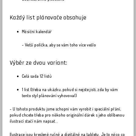
Každý list plánovače obsahuje
Měsíční kalendář
- Vetší políčka, aby se vám toho více vešlo
Výběr ze dvou variant:
Celá sada 12 listů
1 list (třeba na ukázku, pokud si nejste jisti, zda by vám
tento styl plánování vyhovoval)
- U tohoto produktu jsme schopni vám vyrobit i speciální přání,
pokud chcete třeba pro někoho originální dárek s jeho oblíbenou
ilustrací stačí nám napsat...
Ilustrace jsou kreslené ručně a digitálně na tabletu. Je to něco co