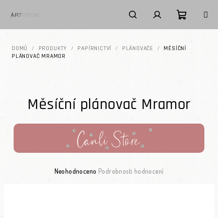
Přejít na obsah
Nákupní k
Hledat
Přihlášení
DOMŮ
/
PRODUKTY
/
PAPÍRNICTVÍ
/
PLÁNOVAČE
/
MĚSÍČNÍ
PLÁNOVAČ MRAMOR
Měsíční plánovač Mramor
Průměrné hodnocení produktu je 0,0 z 5 hvězdiček.
Neohodnoceno
Podrobnosti hodnocení