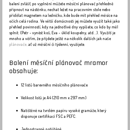
balení zvlášť, po vyplnění můžete měsíční plánovač přehledně
připnout na nástěnku, nechat ležet na pracovním stole nebo
přidělat magnetem na ledničku, kde bude mít přehled měsíce na
očích celá rodina. Ve větší domácnosti jej můžete využít také jako
přehled povinností, kdy na jednotlivé dny vypíšete, co kdo by měl
splnit. (Petr - vynést koš, Eva - úklid koupelny, atd...). Využití je
mnoho a věřím, že přijdete ještě na několik dalších jak naše
plánovače,
ať už měsíční či týdenní, využijete.
Balení měsíční plánovač mramor
obsahuje:
12 listů barevného měsíčního plánovače
Velikost listů je A4 (210 mm x 297 mm)
Natištěné na tvrdém papíru vysoké gramáže, který
disponuje certifikací FSC a PEFC.
Jednostranně potištěné