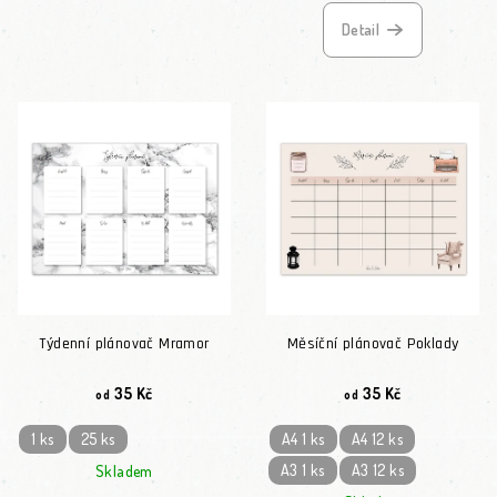
Detail
Týdenní plánovač Mramor
Měsíční plánovač Poklady
35 Kč
35 Kč
od
od
1 ks
25 ks
A4 1 ks
A4 12 ks
A3 1 ks
A3 12 ks
Skladem