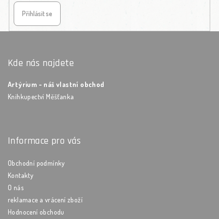
Přihlásit se
Zápatí
Kde nás najdete
Artýrium - náš vlastní obchod
Knihkupectví Měšťanka
Informace pro vás
Obchodní podmínky
Kontakty
O nás
reklamace a vrácení zboží
Hodnocení obchodu