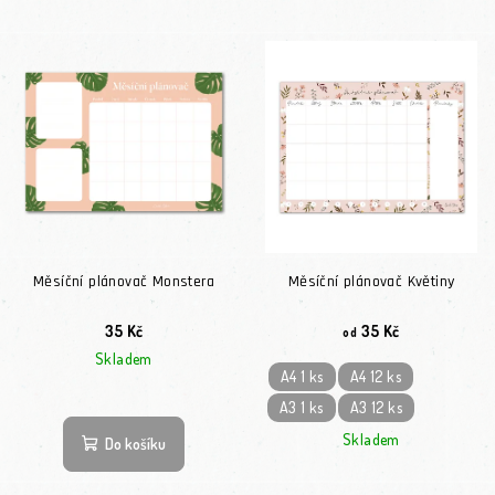
Měsíční plánovač Monstera
Měsíční plánovač Květiny
35 Kč
35 Kč
od
Skladem
A4 1 ks
A4 12 ks
A3 1 ks
A3 12 ks
Skladem
Do košíku