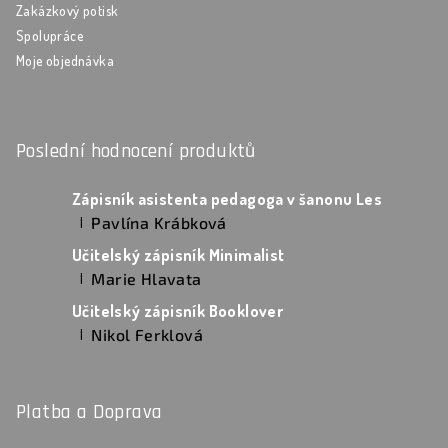
Zakázkový potisk
Spolupráce
Moje objednávka
Poslední hodnocení produktů
Zápisník asistenta pedagoga v šanonu Les
Pavlína Krábková
|
Hodnocení produktu je 5 z 5 hvězdiček.
Učitelský zápisník Minimalist
Marie Hlavata
|
Hodnocení produktu je 5 z 5 hvězdiček.
Učitelský zápisník Booklover
Nikol Ferklová
|
Hodnocení produktu je 5 z 5 hvězdiček.
Platba a Doprava