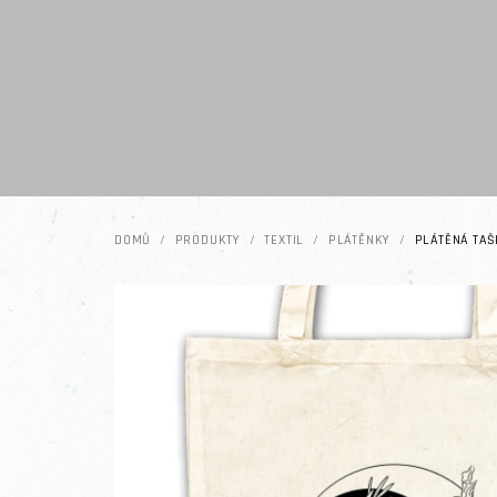
Přejít na obsah
DOMŮ
/
PRODUKTY
/
TEXTIL
/
PLÁTĚNKY
/
PLÁTĚNÁ TAŠK