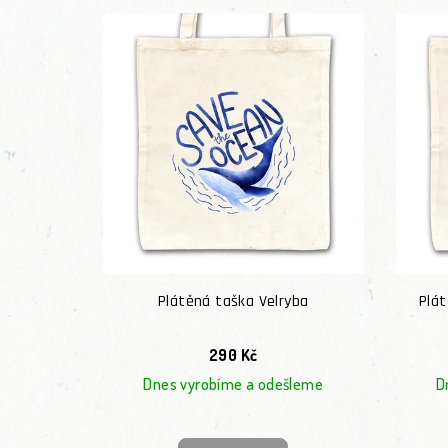
Plátěná taška Velryba
Plá
290 Kč
Dnes vyrobíme a odešleme
D