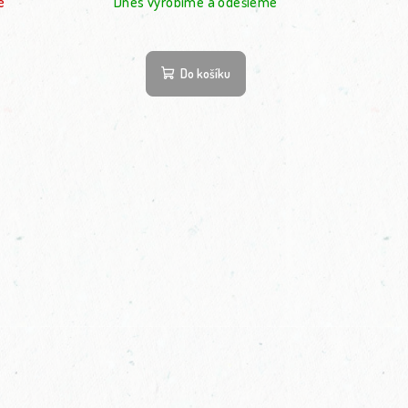
é
Dnes vyrobíme a odešleme
Do košíku