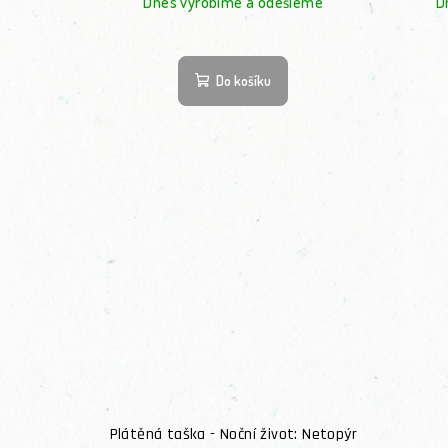
Dnes vyrobíme a odešleme
D
Do košíku
Plátěná taška - Noční život: Netopýr