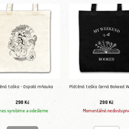
těná taška - Ospalá mňauka
Plátěná taška černá Bokeed 
290 Kč
290 Kč
nes vyrobíme a odešleme
Momentálně nedostupn