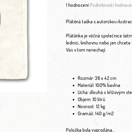
Průměrné hodnocení produktu je 5
1 hodnocení
Podrobnosti hodnoce
Plátěná taška s autorskou ilustrac
Plátěnka je věčná společnice šetrn
lednici, knihovnu nebo jen chcete
Vás v tom nenechají.
Rozměr:
38 x 42 cm
Materiál:
100% bavlna
Ucha:
dlouhá s křížovým ste
Objem:
10 litrů
Nosnost:
12 kg
Gramáž:
140 g/m2
Položka byla vyprodána…