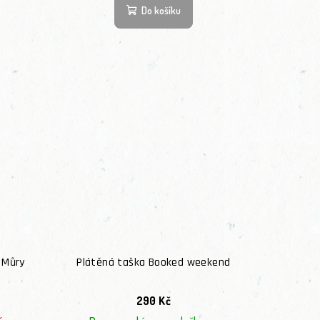
Do košíku
: Můry
Plátěná taška Booked weekend
290 Kč