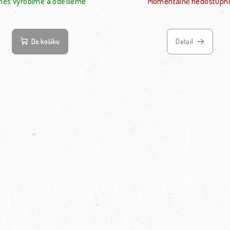
nes vyrobíme a odešleme
Momentálně nedostupn
Průměrné hodnocení produktu je 5,0 z 5 hvězdiček.
Do košíku
Detail