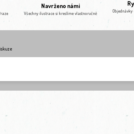
Ry
Navrženo námi
Objednávky 
Praze
Všechny ilustrace si kreslíme vlastnoručně
iskuze