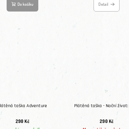
Do košíku
Detail
látěná taška Adventure
Plátěná taška - Noční život
290 Kč
290 Kč