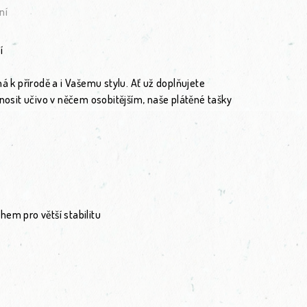
,0 z 5 hvězdiček.
ní
í
á k přírodě a i Vašemu stylu. Ať už doplňujete
 nosit učivo v něčem osobitějším, naše plátěné tašky
hem pro větší stabilitu