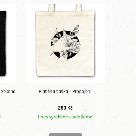
Weekend
Plátěná taška - Propojení
290 Kč
é
Dnes vyrobíme a odešleme
Průměrné hodnocení produktu je 5,