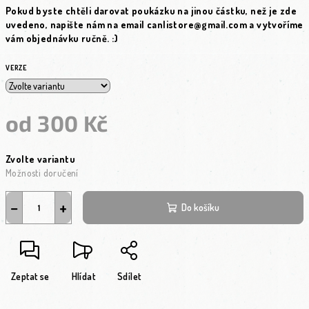
Pokud byste chtěli darovat poukázku na jinou částku, než je zde
uvedeno, napište nám na email canlistore@gmail.com a vytvoříme
vám objednávku ručně. :)
VERZE
od
300 Kč
Měrná cena:
Zvolte variantu
Možnosti doručení
−
+
Do košíku
Zeptat se
Hlídat
Sdílet