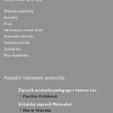
Obchodní podmínky
Kontakty
O nás
reklamace a vrácení zboží
Hodnocení obchodu
Zakázkový potisk
Spolupráce
Moje objednávka
Poslední hodnocení produktů
Zápisník asistenta pedagoga v šanonu Les
Pavlína Krábková
|
Hodnocení produktu je 5 z 5 hvězdiček.
Učitelský zápisník Minimalist
Marie Hlavata
|
Hodnocení produktu je 5 z 5 hvězdiček.