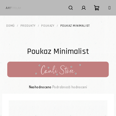
Přejít na obsah
Nákupní k
Hledat
Přihlášení
DOMŮ
/
PRODUKTY
/
POUKAZY
/
POUKAZ MINIMALIST
Poukaz Minimalist
Průměrné hodnocení produktu je 0,0 z 5 hvězdiček.
Neohodnoceno
Podrobnosti hodnocení