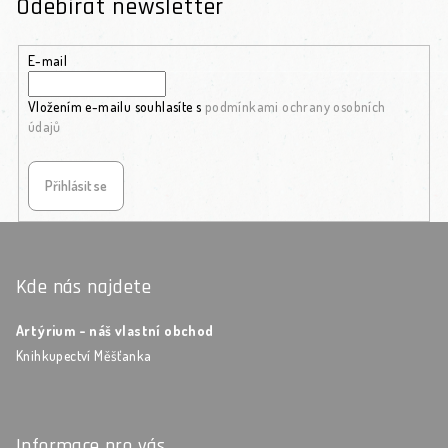
Odebírat newsletter
E-mail
Vložením e-mailu souhlasíte s
podmínkami ochrany osobních
údajů
Přihlásit se
Zápatí
Kde nás najdete
Artýrium - náš vlastní obchod
Knihkupectví Měšťanka
Informace pro vás