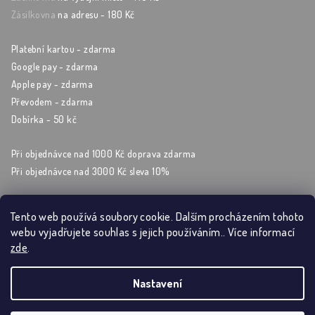
Zásilkovna
na adresu - 180 Kč
Platební kartou - zdarma
Google pay - zdarma
Apple pay - zdarma
Převodem - zdarma
Dobírka - 50 kč
Při objednávce nad 1000 Kč doprava zdarma
Při objednávce nad 3000 Kč sleva 10%
Tento web používá soubory cookie. Dalším procházením tohoto
webu vyjadřujete souhlas s jejich používáním.. Více informací
Sleduj nás na sockách
zde
.
Nastavení