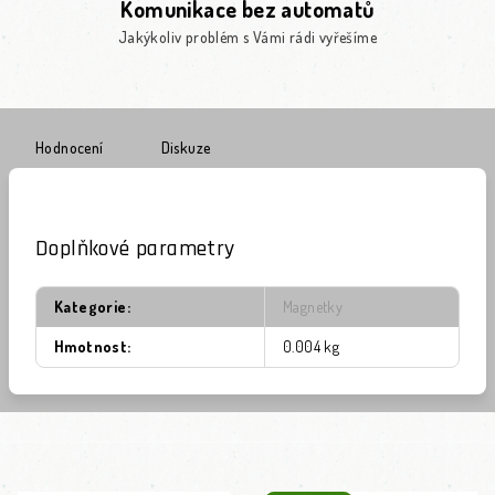
Komunikace bez automatů
Jakýkoliv problém s Vámi rádi vyřešíme
Hodnocení
Diskuze
Doplňkové parametry
Kategorie
:
Magnetky
Hmotnost
:
0.004 kg