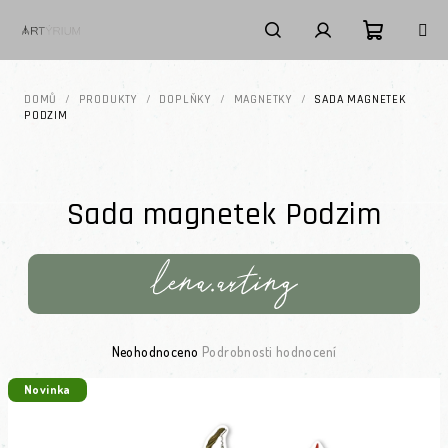
Přejít na obsah
Nákupní k
Hledat
Přihlášení
DOMŮ
/
PRODUKTY
/
DOPLŇKY
/
MAGNETKY
/
SADA MAGNETEK
PODZIM
Sada magnetek Podzim
Průměrné hodnocení produktu je 0,0 z 5 hvězdiček.
Neohodnoceno
Podrobnosti hodnocení
Novinka