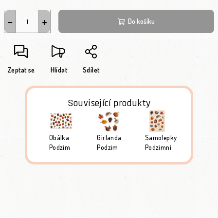
−
+
Do košíku
Zeptat se
Hlídat
Sdílet
Související produkty
Obálka
Girlanda
Samolepky
Podzim
Podzim
Podzimní