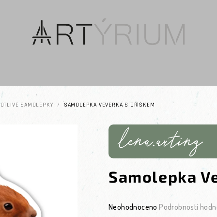
OTLIVÉ SAMOLEPKY
/
SAMOLEPKA VEVERKA S OŘÍŠKEM
Samolepka Ve
Průměrné hodnocení produktu je 0
Neohodnoceno
Podrobnosti hodn