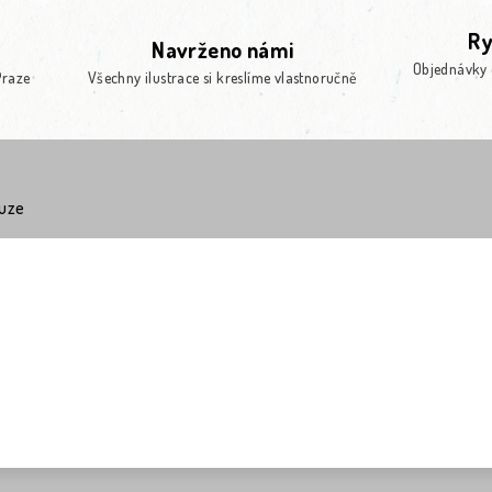
Ry
Navrženo námi
Objednávky 
Praze
Všechny ilustrace si kreslíme vlastnoručně
kuze