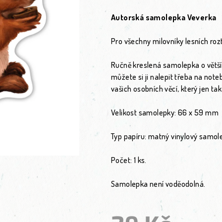
Autorská samolepka Veverka
Pro všechny milovníky lesních rozt
Ručně kreslená samolepka o větší
můžete si ji nalepit třeba na noteb
vašich osobních věcí, který jen t
Velikost samolepky: 66 x 59 mm
Typ papíru: matný vinylový samole
Počet: 1 ks.
Samolepka není voděodolná.