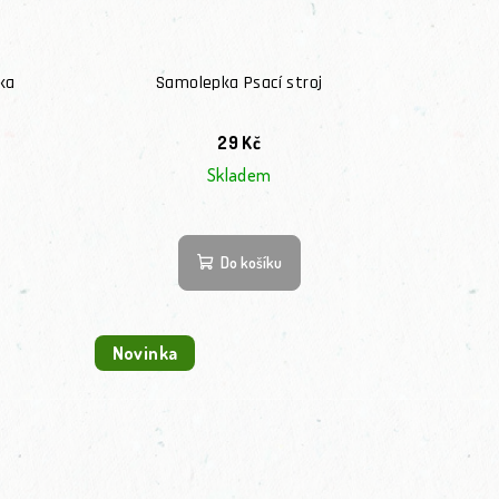
ka
Samolepka Psací stroj
29 Kč
Skladem
Do košíku
Novinka