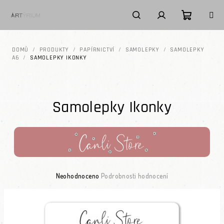
Přejít na obsah
Nákupní k
Hledat
Přihlášení
DOMŮ
/
PRODUKTY
/
PAPÍRNICTVÍ
/
SAMOLEPKY
/
SAMOLEPKY
A6
/
SAMOLEPKY IKONKY
Samolepky Ikonky
Průměrné hodnocení produktu je 0,0 z 5 hvězdiček.
Neohodnoceno
Podrobnosti hodnocení