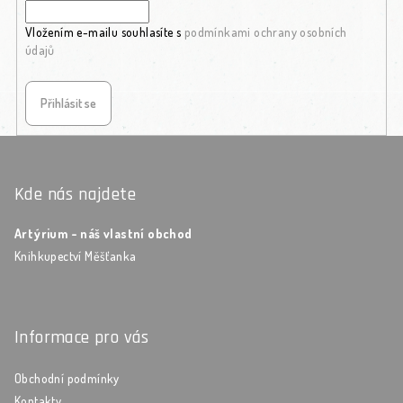
Vložením e-mailu souhlasíte s
podmínkami ochrany osobních
údajů
Přihlásit se
Zápatí
Kde nás najdete
Artýrium - náš vlastní obchod
Knihkupectví Měšťanka
Informace pro vás
Obchodní podmínky
Kontakty