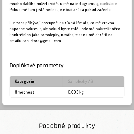
mnoho dalšího můžete vidět u mě na instagramu
@canlistore
.
Pokud mě tam ještě nesledujete budu ráda pokud začnete.
Ilustrace přibývají postupně, na různá témata, co mě zrovna
napadne nakreslit, ale pokud byste chtěli ode mě nakreslit něco
konkrétního jako samolepky, neváhejte se na mě obrátit na
emailu canlistore@gmail.com.
Doplňkové parametry
Kategorie
:
Samolepky A6
Hmotnost
:
0.003 kg
Podobné produkty