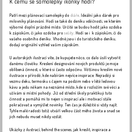
K čemu se samolepky ikonky hodí?
Patří mezi plánovací samolepky do
diáře
. Ideální jako dárek pro
milovníky plánování. Hodí se také do deníku vděčnosti, ve kterém
výborně doplní prázdné místo. Určitě se budou hodit jako ozdoba
k zápiskům, či jako ozdoba pro
sešity
. Hodí se i k zápiskům, či do
vašeho osobního deníku. Vhodné jsou i do turistického deníku,
dodají originální vzhled vašim zápiskům.
U autorských ilustrací víte, že kupujete něco, co dalo úsilí vytvořit
danému člověku. Kreslení designování nových produktů je moje
oblíbená činnost, u které si často odpočinu. Většinou kreslím nové
ilustrace v přírodě, kde nabírám nejvíce inspirace. Nejraději si
vezmu deku, termosku s čajem na podzim nebo v létě ledovou
kávu a jedu někam na neznámé místo, kde si rozložím své věci a
užívám si místní pohody. Již od střední školy praktikuji tuto
činnost a pomáhá mi to nejen s inspirací ale i motivací stále
pokračovat a vymýšlet novinky. Ten čas je důležité si vždy najít.
Tyhle malé radosti totiž utváří velkou část mého života a snad se
jich nebudu muset nikdy vzdát.
Ukázky z ilustrací, behind the scenes, jak kreslit, inspirace a