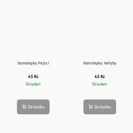
Samolepky Pejsci
Samolepky Velryby
45 Kč
45 Kč
Skladem
Skladem
Průměrné hodnocení produktu je 5,0 z 5 hvězdiček.
Do košíku
Do košíku