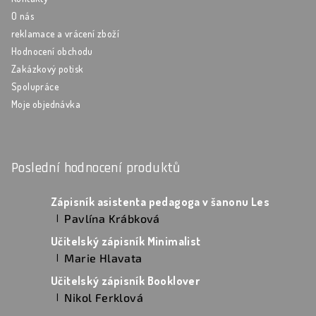
O nás
reklamace a vrácení zboží
Hodnocení obchodu
Zakázkový potisk
Spolupráce
Moje objednávka
Poslední hodnocení produktů
Zápisník asistenta pedagoga v šanonu Les
Pavlína Krábková
|
Hodnocení produktu je 5 z 5 hvězdiček.
Učitelský zápisník Minimalist
Marie Hlavata
|
Hodnocení produktu je 5 z 5 hvězdiček.
Učitelský zápisník Booklover
Nikol Ferklová
|
Hodnocení produktu je 5 z 5 hvězdiček.