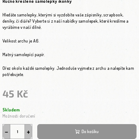
Ručně kreslené samolepky ikonky
Hledáte samolepky, kterými si vyzdobíte vaše zápisníky, scrapbook,
deníky, či diáře? Vyberte si z naší nabídky samolepek, které kreslíme a
vyrábíme v naší dílně.
Velikost archu je A6.
Matný samolepící papír.
Ořez okolo každé samolepky. Jednoduše vyjmete z archu a nalepíte kam
potřebujete.
45 Kč
Měrná cena:
Skladem
Možnosti doručení
−
+
Do košíku