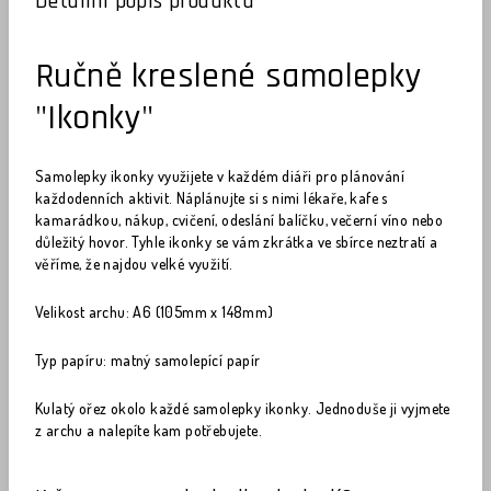
Detailní popis produktu
Ručně kreslené samolepky
"Ikonky"
Samolepky ikonky využijete v každém diáři pro plánování
každodenních aktivit. Náplánujte si s nimi lékaře, kafe s
kamarádkou, nákup, cvičení, odeslání balíčku, večerní víno nebo
důležitý hovor. Tyhle ikonky se vám zkrátka ve sbírce neztratí a
věříme, že najdou velké využití.
Velikost archu: A6 (105mm x 148mm)
Typ papíru: matný samolepící papír
Kulatý ořez okolo každé samolepky ikonky. Jednoduše ji vyjmete
z archu a nalepíte kam potřebujete.