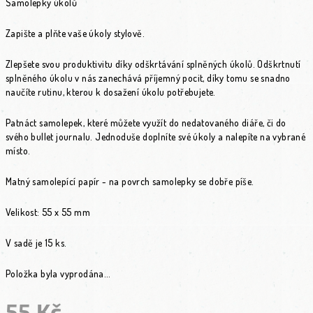
Samolepky úkolů
Zapište a plňte vaše úkoly stylově.
Zlepšete svou produktivitu díky odškrtávání splněných úkolů. Odškrtnutí
splněného úkolu v nás zanechává příjemný pocit, díky tomu se snadno
naučíte rutinu, kterou k dosažení úkolu potřebujete.
Patnáct samolepek, které můžete využít do nedatovaného diáře, či do
svého bullet journalu. Jednoduše doplníte své úkoly a nalepíte na vybrané
místo.
Matný samolepící papír - na povrch samolepky se dobře píše.
Velikost: 55 x 55 mm
V sadě je 15 ks.
Položka byla vyprodána…
55 Kč