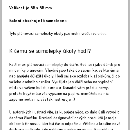
Velikost je 55 x 55 mm.
Balení obsahuje 15 samolepek.
Tyto plánovací samolepky úkoly jste mohli vidět i ve
videu
.
K čemu se samolepky úkoly hodí?
Patří mezi plánovací
samolepky
do diáře. Hodí se i jako dárek pro
milovníky plánování. Vhodné jsou také do zápisníku, ve kterém si
naplánujete důležité úkoly. Hodí se jako ozdoba k zápiskům, či do
vašeho osobního deníku. Využijete je v diáři nebo na vyplnění
místa ve vašem bullet journalu. Usnadní vám práci a nervy,
protože když máte vše vypsané na papíru, nemůžete na nic
zapomenout a nic vás tak nestresuje. :)
U autorských ilustrací víte, že kupujete něco, co dalo úsilí vytvořit
danému člověku. Kreslení designování nových produktů je moje
oblíbená činnost, u které si často odpočinu. Většinou kreslím nové
ilustrace v přírodě, kde nabírám nejvíce inspirace. Nejraději si