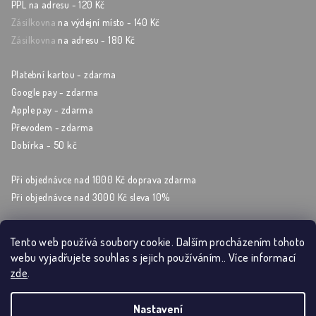
PPL na adresu - 120 Kč
Zásilkovna
na výdejní místo - 140 Kč
Zásilkovna
na adresu - 180 Kč
Platební kartou - zdarma
Google pay - zdarma
Apple pay - zdarma
Převodem - zdarma
Dobírka - 50 kč
Při objednávce nad 1000 Kč doprava zdarma
Při objednávce nad 3000 Kč sleva 10%
Tento web používá soubory cookie. Dalším procházením tohoto
webu vyjadřujete souhlas s jejich používáním.. Více informací
Sleduj nás na sockách
zde
.
Nastavení