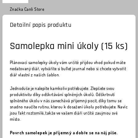
Značka
Canli Store
Detailní popis produktu
Samolepka mini úkoly (15 ks)
Plánovací samolepky úkoly vám určitě přijdou vhod pokud máte
nedatovaný diář, vytváříte si bullet journal nebo si chcete vytvořit
diář vlastní z našich šablon.
Jednoduše je nalepíte kamkoliv potřebujete. Zlepšete svou
produktivitu díky odškrtávání splněných úkolů. Odškrtnutí
splněného úkolu v nás zanechává příjemný pocit, díky tomu se
snadno naučíte rutinu, kterou k dosažení úkolu potřebujete. Navíc
jsou fakt roztomilé, takže ve vašem diáři určitě zaujmou své
místo.
Povrch samolepek je příjemný a dobře se na něj píše.