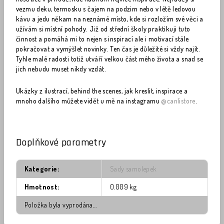
vezmu deku, termosku s čajem na podzim nebo v létě ledovou
kávu a jedu někam na neznámé místo, kde si rozložím své věci a
užívám si místní pohody. Již od střední školy praktikuji tuto
činnost a pomáhá mi to nejen s inspirací ale i motivací stále
pokračovat a vymýšlet novinky. Ten čas je důležité si vždy najít.
Tyhle malé radosti totiž utváří velkou část mého života a snad se
jich nebudu muset nikdy vzdát.
Ukázky z ilustrací, behind the scenes, jak kreslit, inspirace a
mnoho dalšího můžete vidět u mě na instagramu
@canlistore
.
Doplňkové parametry
Kategorie
:
Sady samolepek
Hmotnost
:
0.009 kg
Položka byla vyprodána…