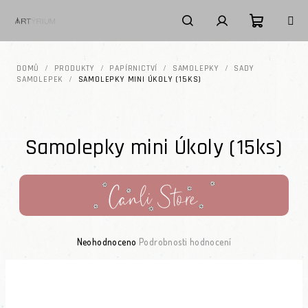
Přejít na obsah
Nákupní k
Hledat
Přihlášení
DOMŮ
/
PRODUKTY
/
PAPÍRNICTVÍ
/
SAMOLEPKY
/
SADY
SAMOLEPEK
/
SAMOLEPKY MINI ÚKOLY (15KS)
Samolepky mini Úkoly (15ks)
Průměrné hodnocení produktu je 0,0 z 5 hvězdiček.
Neohodnoceno
Podrobnosti hodnocení