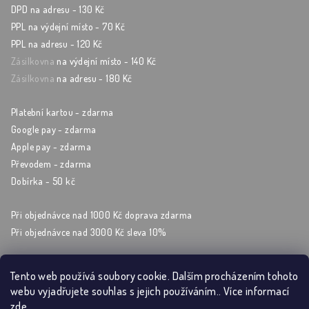
DPD na adresu - 130 Kč
PPL na výdejní místo - 70 Kč
PPL na adresu - 120 Kč
Zásilkovna
na výdejní místo - 140 Kč
Zásilkovna
na adresu - 180 Kč
Platební kartou - zdarma
Google pay - zdarma
Apple pay - zdarma
Převodem - zdarma
Dobírka - 50 kč
Při objednávce nad 1000 Kč doprava zdarma
Při objednávce nad 3000 Kč sleva 10%
Tento web používá soubory cookie. Dalším procházením tohoto
webu vyjadřujete souhlas s jejich používáním.. Více informací
Sleduj nás na sockách
zde
.