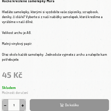
Ručně kreslené samolepky Můra
Hledáte samolepky, kterými si vyzdobíte vaše zápisníky, scrapbook,
deníky, či diáře? Vyberte si z naší nabídky samolepek, které kreslíme a
vyrábíme v naší dílně.
Velikost archu je A6.
Matný vinylový papír.
Ořez okolo každé samolepky. Jednoduše vyjmete z archu a nalepíte kam
potřebujete.
45 Kč
Měrná cena:
Skladem
Možnosti doručení
−
+
Do košíku