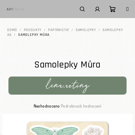
Přejít na obsah
Nákupní k
Hledat
Přihlášení
DOMŮ
/
PRODUKTY
/
PAPÍRNICTVÍ
/
SAMOLEPKY
/
SAMOLEPKY
A6
/
SAMOLEPKY MŮRA
Samolepky Můra
Průměrné hodnocení produktu je 0,0 z 5 hvězdiček.
Neohodnoceno
Podrobnosti hodnocení