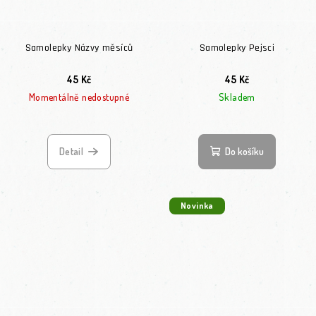
Samolepky Názvy měsíců
Samolepky Pejsci
45 Kč
45 Kč
Momentálně nedostupné
Skladem
Průměrné hodnocení
Detail
Do košíku
Novinka