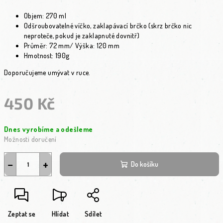
Objem: 270 ml
Odšroubovatelné víčko, zaklapávací brčko (skrz brčko nic
neproteče, pokud je zaklapnuté dovnitř)
Průměr: 72 mm/ Výška: 120 mm
Hmotnost: 190g
Doporučujeme umývat v ruce.
450 Kč
Měrná cena:
Dnes vyrobíme a odešleme
Možnosti doručení
−
+
Do košíku
Zeptat se
Hlídat
Sdílet