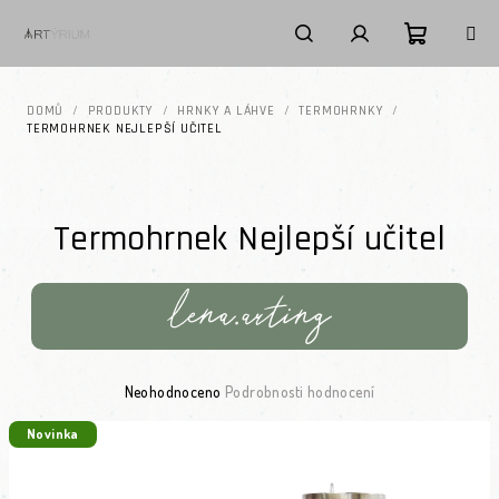
Přejít na obsah
Nákupní k
Hledat
Přihlášení
DOMŮ
/
PRODUKTY
/
HRNKY A LÁHVE
/
TERMOHRNKY
/
TERMOHRNEK NEJLEPŠÍ UČITEL
Termohrnek Nejlepší učitel
Průměrné hodnocení produktu je 0,0 z 5 hvězdiček.
Neohodnoceno
Podrobnosti hodnocení
Novinka