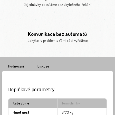
Objednávky odesíláme bez zbytečného čekání
Komunikace bez automatů
Jakýkoliv problém s Vámi rádi vyřešíme
Hodnocení
Diskuze
Doplňkové parametry
Kategorie
:
Termohrnky
Hmotnost
:
0.173 kg