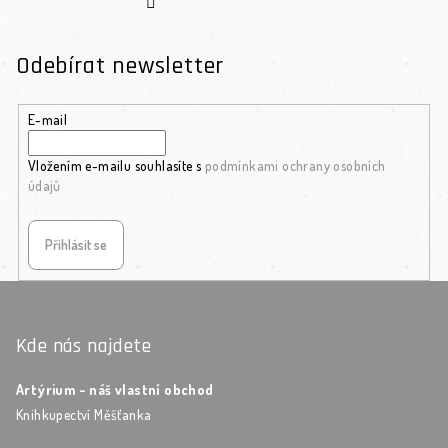
Odebírat newsletter
E-mail
Vložením e-mailu souhlasíte s
podmínkami ochrany osobních
údajů
Přihlásit se
Zápatí
Kde nás najdete
Artýrium - náš vlastní obchod
Knihkupectví Měšťanka