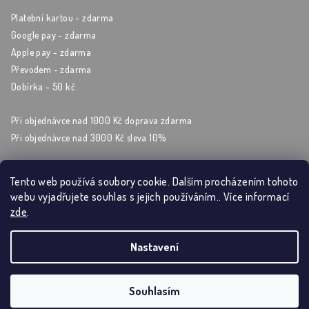
Platební kartou - zdarma
Google pay - zdarma
Apple pay - zdarma
Převodem - zdarma
Dobírka - 50 kč
Při objednávce nad 1000 Kč doprava zdarma
Při objednávce nad 3000 Kč sleva 10%
Tento web používá soubory cookie. Dalším procházením tohoto
webu vyjadřujete souhlas s jejich používáním.. Více informací
Sleduj nás na sockách
zde
.
Nastavení
Copyright 2026
Artýrium
. Všechna práva vyhrazena.
Souhlasím
Vytvořil Shoptet