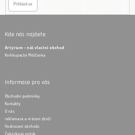
Přihlásit se
Zápatí
Kde nás najdete
Artýrium - náš vlastní obchod
Knihkupectví Měšťanka
Informace pro vás
Obchodní podmínky
Kontakty
O nás
reklamace a vrácení zboží
Hodnocení obchodu
Zakázkový potisk