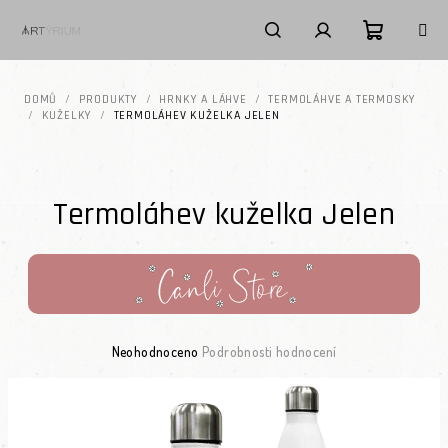
Přejít na obsah
Nákupní k
Hledat
Přihlášení
DOMŮ
/
PRODUKTY
/
HRNKY A LÁHVE
/
TERMOLÁHVE A TERMOSKY
/
KUŽELKY
/
TERMOLÁHEV KUŽELKA JELEN
Termoláhev kuželka Jelen
Průměrné hodnocení produktu je 0,0 z 5 hvězdiček.
Neohodnoceno
Podrobnosti hodnocení