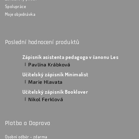
Spolupráce
Moje objednávka
Poslední hodnocení produktů
Zápisník asistenta pedagoga v šanonu Les
Pavlína Krábková
|
Hodnocení produktu je 5 z 5 hvězdiček.
Učitelský zápisník Minimalist
Marie Hlavata
|
Hodnocení produktu je 5 z 5 hvězdiček.
Učitelský zápisník Booklover
Nikol Ferklová
|
Hodnocení produktu je 5 z 5 hvězdiček.
Platba a Doprava
Osobní odběr - zdarma