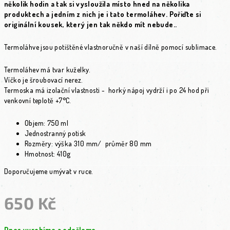
několik hodin a tak si vysloužila místo hned na několika
produktech a jedním z nich je i tato termoláhev. Pořiďte si
originální kousek, který jen tak někdo mít nebude..
Termoláhve jsou potištěné vlastnoručně v naší dílně pomocí sublimace.
Termoláhev má tvar kuželky.
Víčko je šroubovací nerez.
Termoska má izolační vlastnosti - horký nápoj vydrží i po 24 hod při
venkovní teplotě +7°C.
Objem: 750 ml
Jednostranný potisk
Rozměry: výška 310 mm/ průměr 80 mm
Hmotnost: 410g
Doporučujeme umývat v ruce.
650 Kč
Měrná cena:
Dnes vyrobíme a odešleme