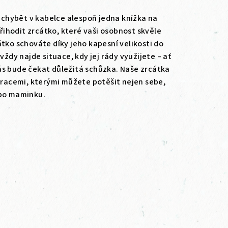
hybět v kabelce alespoň jedna knížka na
přihodit zrcátko, které vaši osobnost skvěle
átko schováte díky jeho kapesní velikosti do
vždy najde situace, kdy jej rády využijete – ať
ás bude čekat důležitá schůzka. Naše zrcátka
stracemi, kterými můžete potěšit nejen sebe,
ebo maminku.