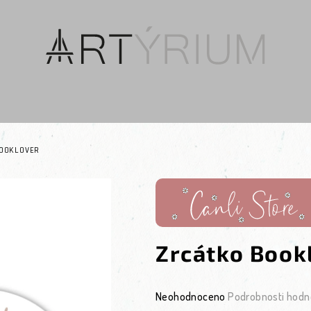
OOKLOVER
Zrcátko Book
Průměrné hodnocení produktu je 0
Neohodnoceno
Podrobnosti hodn