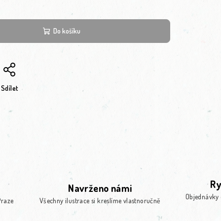
Do košíku
Sdílet
Ry
Navrženo námi
Objednávky 
Praze
Všechny ilustrace si kreslíme vlastnoručně