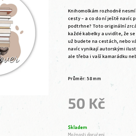
Knihomolkám rozhodně nesmí c
cesty – a co do ní ještě navíc 
podtrhne? Toto originální zrc
každé kabelky a uvidíte, že se 
už budete na cestách, nebo v
navíc vynikají autorskými ilu
ale třeba i vaší kamarádku n
Průměr: 58 mm
50 Kč
Měrná cena:
Skladem
Možnosti doručení