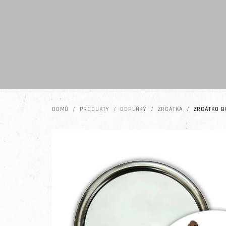
Přejít na obsah
DOMŮ
/
PRODUKTY
/
DOPLŇKY
/
ZRCÁTKA
/
ZRCÁTKO B