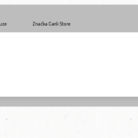
kuze
Značka
Canli Store