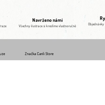
Ry
Navrženo námi
Objednávky 
Praze
Všechny ilustrace si kreslíme vlastnoručně
kuze
Značka
Canli Store