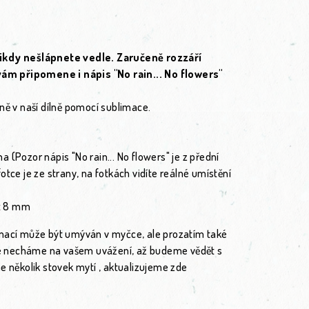
nikdy nešlápnete vedle. Zaručeně rozzáří
m připomene i nápis "No rain... No flowers"
ně v naší dílně pomocí sublimace.
 (Pozor nápis "No rain... No flowers" je z přední
otce je ze strany, na fotkách vidíte reálné umístění
x 8 mm
imací může být umýván v myčce, ale prozatím také
kže necháme na vašem uvážení, až budeme vědět s
e několik stovek mytí , aktualizujeme zde