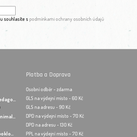
u souhlasíte s
podmínkami ochrany osobních údajů
Platba a Doprava
Osobní odběr - zdarma
GLS na výdejní místo - 60 Kč
Zápisník asistenta pedagoga v šanonu Les
á
GLS na adresu - 90 Kč
 5 hvězdiček.
DPD na výdejní místo - 70 Kč
Učitelský zápisník Minimalist
DPD na adresu - 130 Kč
 5 hvězdiček.
Učitelský zápisník Booklover
PPL na výdejní místo - 70 Kč