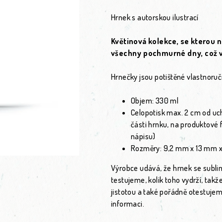
Hrnek s autorskou ilustrací
Květinová kolekce, se kterou 
všechny pochmurné dny, což vá
Hrnečky jsou potištěné vlastnoruč
Objem: 330 ml
Celopotisk max. 2 cm od ucha
části hrnku, na produktové f
nápisu)
Rozměry: 9,2 mm x 13 mm 
Výrobce udává, že hrnek se subl
testujeme, kolik toho vydrží, ta
jistotou a také pořádně otestujem
informaci.