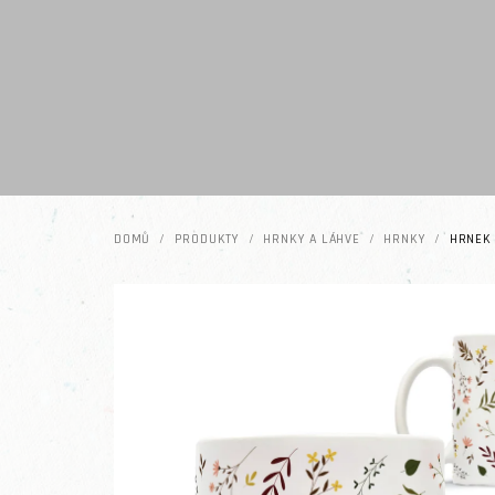
Přejít na obsah
DOMŮ
/
PRODUKTY
/
HRNKY A LÁHVE
/
HRNKY
/
HRNEK 