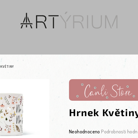
KVĚTINY
Hrnek Květin
Průměrné hodnocení produktu je 0
Neohodnoceno
Podrobnosti hodn