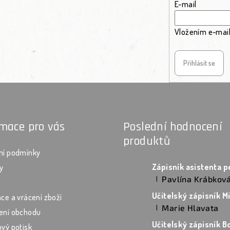
E-mail
Vložením e-mail
Přihlásit se
rmace pro vás
Poslední hodnocení
produktů
ní podmínky
y
Pavlína Krábkov
|
Hodnocení produktu je 5 z
ce a vrácení zboží
Marie Hlavata
|
ení obchodu
Hodnocení produktu je 5 z
vý potisk