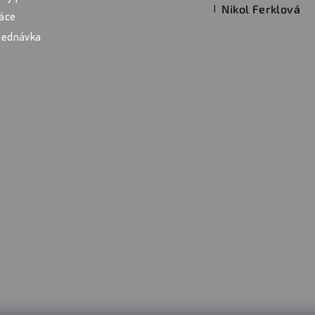
Nikol Ferklová
|
áce
Hodnocení produktu je 5 z
jednávka