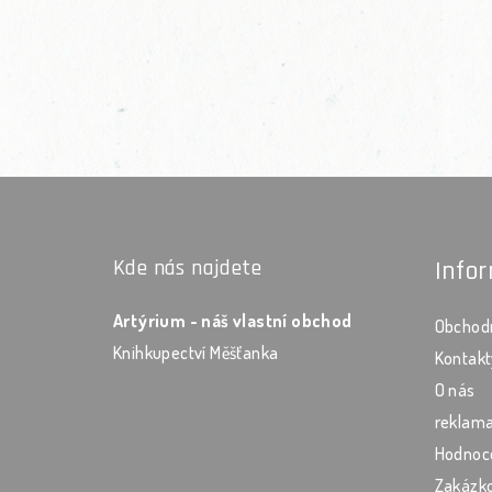
Zápatí
Kde nás najdete
Info
Artýrium - náš vlastní obchod
Obchod
Knihkupectví Měšťanka
Kontakt
O nás
reklama
Hodnoc
Zakázko