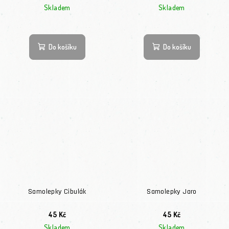
Skladem
Skladem
Průměrné hodnocení produktu je 5,0 z 5 hvězdiček.
Do košíku
Do košíku
Samolepky Cibulák
Samolepky Jaro
45 Kč
45 Kč
Skladem
Skladem