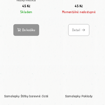
názvy měsíců
45 Kč
45 Kč
Skladem
Momentálně nedostupné
Do košíku
Detail
Samolepky Štítky barevné čisté
Samolepky Poklady