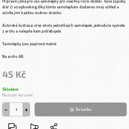
Připravili jsme pro vás samolepky pro všechny roční období. Vaše zápisky,
diář či scrapbooking díky těmto samolepkám dostanou nový vzhled a
oživíte jimi každou nudnou stránku.
Autorské ilustrace, ořez okolo jednotlivých samolepek, jednoduše vyjmete
z archu a nalepíte kam potřebujete.
Samolepky jsou papírové matné.
Na archu A6.
45 Kč
Měrná cena:
Skladem
Možnosti doručení
−
+
Do košíku