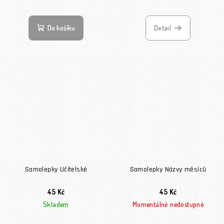
Průměrné hodnocení produktu je 5,0 z 5 hvězdiček.
Do košíku
Detail
Samolepky Učitelské
Samolepky Názvy měsíců
45 Kč
45 Kč
Skladem
Momentálně nedostupné