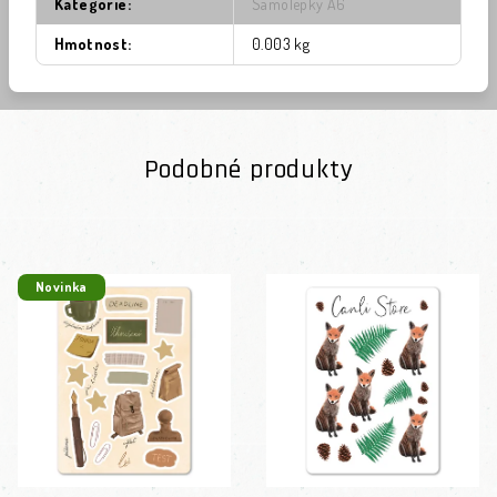
Kategorie
:
Samolepky A6
Hmotnost
:
0.003 kg
Podobné produkty
Novinka