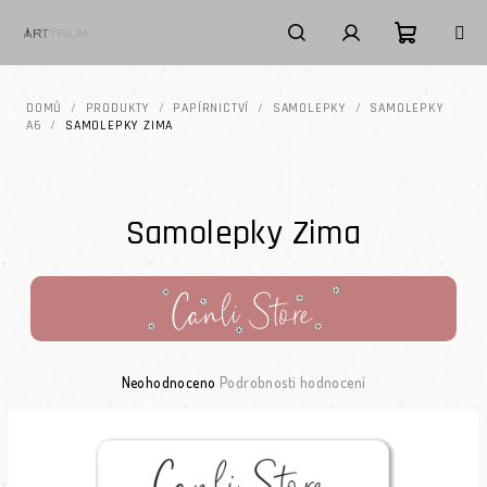
Přejít na obsah
Nákupní k
Hledat
Přihlášení
DOMŮ
/
PRODUKTY
/
PAPÍRNICTVÍ
/
SAMOLEPKY
/
SAMOLEPKY
A6
/
SAMOLEPKY ZIMA
Samolepky Zima
Průměrné hodnocení produktu je 0,0 z 5 hvězdiček.
Neohodnoceno
Podrobnosti hodnocení