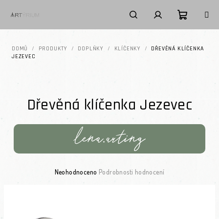
Přejít na obsah
Nákupní k
Hledat
Přihlášení
DOMŮ
/
PRODUKTY
/
DOPLŇKY
/
KLÍČENKY
/
DŘEVĚNÁ KLÍČENKA
JEZEVEC
Dřevěná klíčenka Jezevec
Průměrné hodnocení produktu je 0,0 z 5 hvězdiček.
Neohodnoceno
Podrobnosti hodnocení