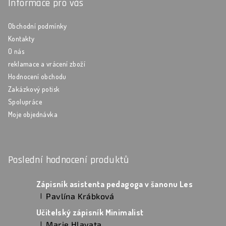
Informace pro vás
Obchodní podmínky
Kontakty
O nás
reklamace a vrácení zboží
Hodnocení obchodu
Zakázkový potisk
Spolupráce
Moje objednávka
Poslední hodnocení produktů
Zápisník asistenta pedagoga v šanonu Les
Pavlína Krábková
|
Hodnocení produktu je 5 z 5 hvězdiček.
Učitelský zápisník Minimalist
Marie Hlavata
|