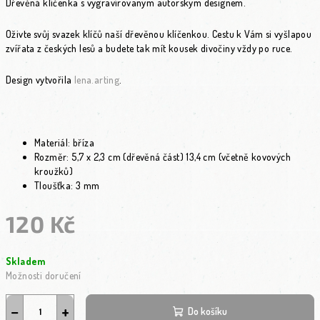
Dřevěná klíčenka s vygravírovaným autorským designem.
Oživte svůj svazek klíčů naší dřevěnou klíčenkou. Cestu k Vám si vyšlapou
zvířata z českých lesů a budete tak mít kousek divočiny vždy po ruce.
Design vytvořila
lena.arting
.
Materiál: bříza
Rozměr: 5,7 x 2,3 cm (dřevěná část) 13,4 cm (včetně kovových
kroužků)
Tloušťka: 3 mm
120 Kč
Měrná cena:
Skladem
Možnosti doručení
−
+
Do košíku