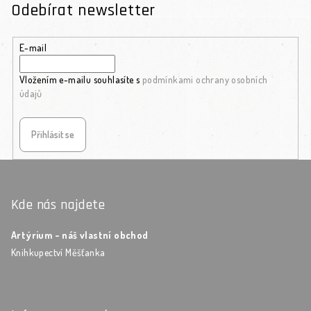
Odebírat newsletter
E-mail
Vložením e-mailu souhlasíte s
podmínkami ochrany osobních
údajů
Přihlásit se
Zápatí
Kde nás najdete
Artýrium - náš vlastní obchod
Knihkupectví Měšťanka