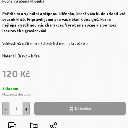
Ručně vyráběná klíčenka
Pořiďte si originální a vtipnou klíčenku, která vám bude zdobit váš
svazek klíčů. Připravili jsme pro vás několik designů, které
nejlépe vystihnou váš charakter. Vyrobené ručně a s pomocí
laserového gravírování
Velikost: 45 x 29 mm + řetízek 80 mm i s kroužkem
Materiál: Dřevo - bříza
120 Kč
Měrná cena:
Skladem
Možnosti doručení
−
+
Do košíku