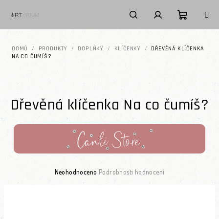
Přejít na obsah
Nákupní k
Hledat
Přihlášení
DOMŮ
/
PRODUKTY
/
DOPLŇKY
/
KLÍČENKY
/
DŘEVĚNÁ KLÍČENKA
NA CO ČUMÍŠ?
Dřevěná klíčenka Na co čumíš?
Průměrné hodnocení produktu je 0,0 z 5 hvězdiček.
Neohodnoceno
Podrobnosti hodnocení