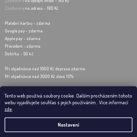
Zásilkovna
na výdejní místo - 140 Kč
Zásilkovna
na adresu - 180 Kč
Platební kartou - zdarma
Google pay - zdarma
Apple pay - zdarma
Převodem - zdarma
Dobírka - 50 kč
Při objednávce nad 1000 Kč doprava zdarma
Při objednávce nad 3000 Kč sleva 10%
Tento web používá soubory cookie. Dalším procházením tohoto
webu vyjadřujete souhlas s jejich používáním.. Více informací
Sleduj nás na sockách
zde
.
Nastavení