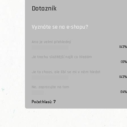
Dotazník
Vyznáte se na e-shopu?
Ano je velmi přehledný
(43%
Je trochu složitější najít co hledám
(0%
Je to chaos, ale líbí se mi v něm hledat
(43%
Ne, zapracujte na tom
(14%
Počet hlasů:
7