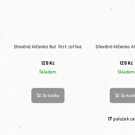
Dřevěná klíčenka But first coffee
Dřevěná klíčenka A
120 Kč
120 Kč
Skladem
Skladem
Do košíku
Do koší
17
položek c
Ov