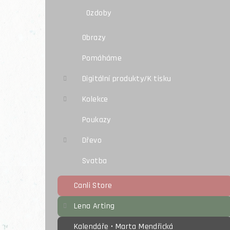
Ozdoby
Obrazy
Pomáháme
Digitální produkty/K tisku
Kolekce
Poukazy
Dřevo
Svatba
Canli Store
Lena Arting
Kalendáře • Marta Mendřická