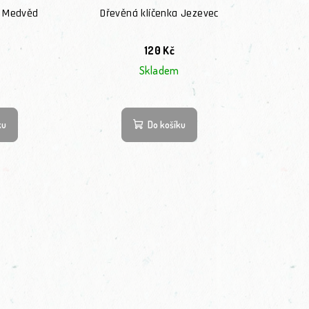
a Medvěd
Dřevěná klíčenka Jezevec
120 Kč
Skladem
ku
Do košíku