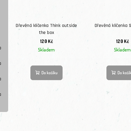
Dřevěná klíčenka Think outside
Dřevěná klíčenka 
the box
120 Kč
120 Kč
)
Skladem
Skladem
)
Do košíku
Do koší
)
)