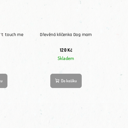
n't touch me
Dřevěná klíčenka Dog mom
120 Kč
Skladem
Průměrné hodnocení produktu je 
ku
Do košíku