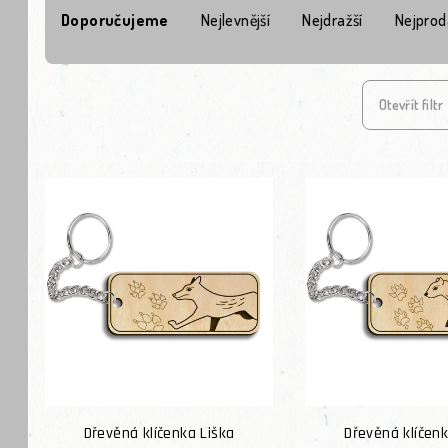
Doporučujeme
Nejlevnější
Nejdražší
Nejprod
Otevřít filtr
Výpis produktů
Dřevěná klíčenka Liška
Dřevěná klíčen