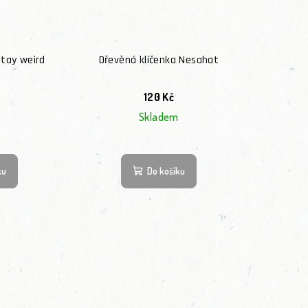
Stay weird
Dřevěná klíčenka Nesahat
120 Kč
Skladem
ku
Do košíku