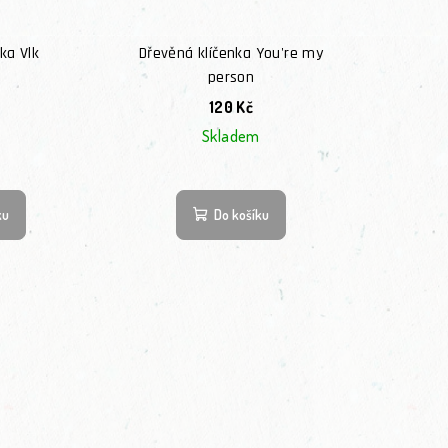
ka Vlk
Dřevěná klíčenka You're my
person
120 Kč
Skladem
ku
Do košíku