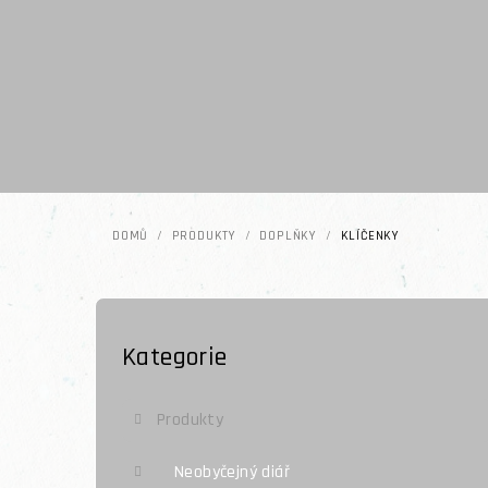
Přejít na obsah
DOMŮ
/
PRODUKTY
/
DOPLŇKY
/
KLÍČENKY
Postranní panel
Kategorie
Přeskočit kategorie
Produkty
Neobyčejný diář