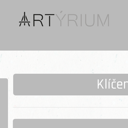
Klíče
Řazení produktů