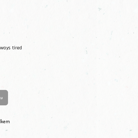
lways tired
ku
elkem
ládací prvky výpisu