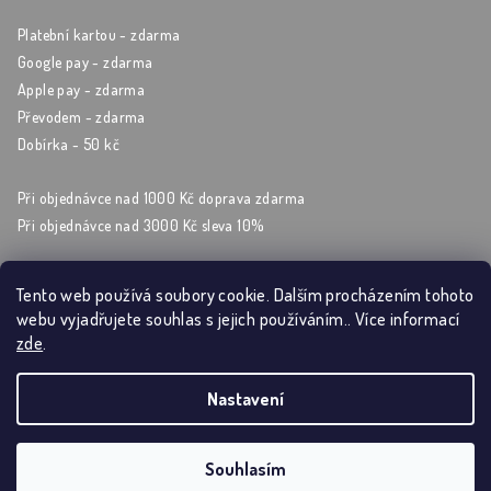
Platební kartou - zdarma
Google pay - zdarma
Apple pay - zdarma
Převodem - zdarma
Dobírka - 50 kč
Při objednávce nad 1000 Kč doprava zdarma
Při objednávce nad 3000 Kč sleva 10%
Tento web používá soubory cookie. Dalším procházením tohoto
webu vyjadřujete souhlas s jejich používáním.. Více informací
Sleduj nás na sockách
zde
.
Nastavení
Copyright 2026
Artýrium
. Všechna práva vyhrazena.
Souhlasím