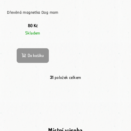
Dřevěná magnetka Dog mom
80 Kč
Skladem
Do košíku
31
položek celkem
Ovládací prvky výpisu
Místní výroba