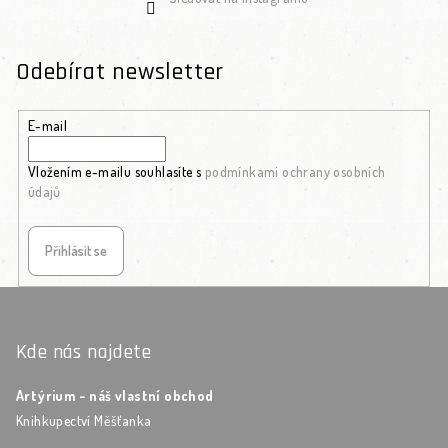
Odebírat newsletter
E-mail
Vložením e-mailu souhlasíte s
podmínkami ochrany osobních
údajů
Přihlásit se
Zápatí
Kde nás najdete
Artýrium - náš vlastní obchod
Knihkupectví Měšťanka