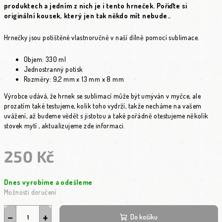
produktech a jedním z nich je i tento hrneček. Pořiďte si
originální kousek, který jen tak někdo mít nebude..
Hrnečky jsou potištěné vlastnoručně v naší dílně pomocí sublimace.
Objem: 330 ml
Jednostranný potisk
Rozměry: 9,2 mm x 13 mm x 8 mm
Výrobce udává, že hrnek se sublimací může být umýván v myčce, ale
prozatím také testujeme, kolik toho vydrží, takže necháme na vašem
uvážení, až budeme vědět s jistotou a také pořádně otestujeme několik
stovek mytí , aktualizujeme zde informaci.
250 Kč
Měrná cena:
Dnes vyrobíme a odešleme
Možnosti doručení
−
+
Do košíku