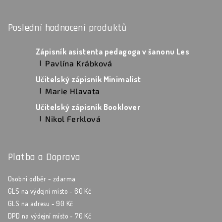
Poslední hodnocení produktů
Zápisník asistenta pedagoga v šanonu Les
Pavlína Krábková
|
Hodnocení produktu je 5 z 5 hvězdiček.
Učitelský zápisník Minimalist
Marie Hlavata
|
Hodnocení produktu je 5 z 5 hvězdiček.
Učitelský zápisník Booklover
Nikol Ferklová
|
Hodnocení produktu je 5 z 5 hvězdiček.
Platba a Doprava
Osobní odběr - zdarma
GLS na výdejní místo - 60 Kč
GLS na adresu - 90 Kč
DPD na výdejní místo - 70 Kč