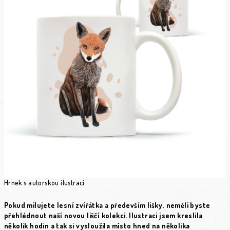
Hrnek s autorskou ilustrací
Pokud milujete lesní zvířátka a především lišky, neměli byste
přehlédnout naší novou liščí kolekci. Ilustraci jsem kreslila
několik hodin a tak si vysloužila místo hned na několika