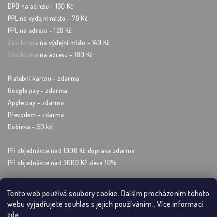
DPD na adresu - 130 Kč
PPL na výdejní místo - 70 Kč
PPL na adresu - 120 Kč
Zásilkovna
na výdejní místo - 140 Kč
Zásilkovna
na adresu - 180 Kč
Platební kartou - zdarma
Google pay - zdarma
Apple pay - zdarma
Převodem - zdarma
Dobírka - 50 kč
Při objednávce nad 1000 Kč doprava zdarma
Při objednávce nad 3000 Kč sleva 10%
Tento web používá soubory cookie. Dalším procházením tohoto
webu vyjadřujete souhlas s jejich používáním.. Více informací
Sleduj nás na sockách
zde
.