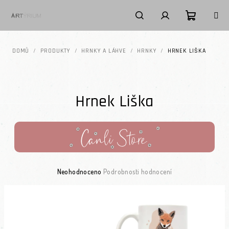
Přejít na obsah
Nákupní k
Hledat
Přihlášení
DOMŮ
/
PRODUKTY
/
HRNKY A LÁHVE
/
HRNKY
/
HRNEK LIŠKA
Hrnek Liška
Průměrné hodnocení produktu je 0,0 z 5 hvězdiček.
Neohodnoceno
Podrobnosti hodnocení