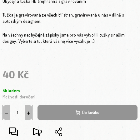
Obyčejná tužka HB trojhranná s gravírováním
Tužka je gravírovaná ze všech tří stran, gravírovaná u nás v dílně s
autorským designem.
Na všechny neobyčejné zápisky jsme pro vás vytvořili tužky s našimi
designy. Vyberte si tu, která vás nejvíce vystihuje. :)
40 Kč
Měrná cena:
Skladem
Možnosti doručení
−
+
Do košíku