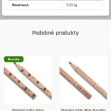
Hmotnost
:
0.03 kg
Podobné produkty
Novinka
Obyčejná tužka Srdce
Obyčejná tužka Wine thoughts