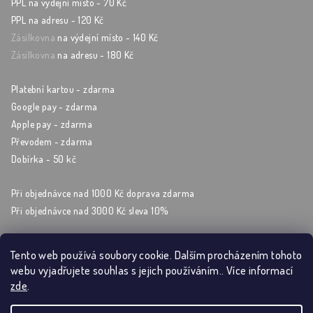
PPL na výdejní místo - 70 Kč
PPL na adresu - 120 Kč
Zásilkovna
na výdejní místo - 140 Kč
Zásilkovna
na adresu - 180 Kč
Platební kartou - zdarma
Google pay - zdarma
Apple pay - zdarma
Převodem - zdarma
Dobírka - 50 kč
Při objednávce nad 1000 Kč doprava zdarma
Při objednávce nad 3000 Kč sleva 10%
Tento web používá soubory cookie. Dalším procházením tohoto
webu vyjadřujete souhlas s jejich používáním.. Více informací
Sleduj nás na sockách
zde
.