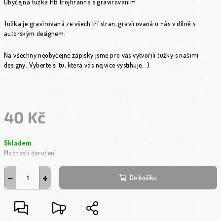
Obyčejná tužka HB trojhranná s gravírováním
Tužka je gravírovaná ze všech tří stran, gravírovaná u nás v dílně s
autorským designem.
Na všechny neobyčejné zápisky jsme pro vás vytvořili tužky s našimi
designy. Vyberte si tu, která vás nejvíce vystihuje. :)
40 Kč
Měrná cena:
Skladem
Možnosti doručení
−
+
Do košíku