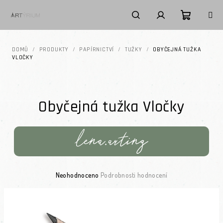
Přejít na obsah
Nákupní k
Hledat
Přihlášení
DOMŮ
/
PRODUKTY
/
PAPÍRNICTVÍ
/
TUŽKY
/
OBYČEJNÁ TUŽKA
VLOČKY
Obyčejná tužka Vločky
Průměrné hodnocení produktu je 0,0 z 5 hvězdiček.
Neohodnoceno
Podrobnosti hodnocení