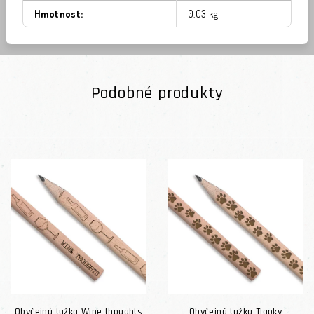
Hmotnost
:
0.03 kg
Podobné produkty
Obyčejná tužka Wine thoughts
Obyčejná tužka Tlapky