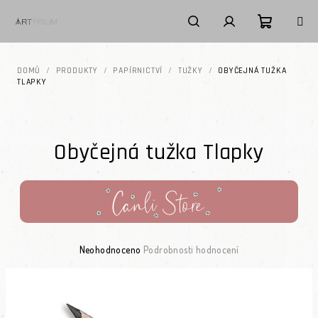
Přejít na obsah
Nákupní k
Hledat
Přihlášení
DOMŮ
/
PRODUKTY
/
PAPÍRNICTVÍ
/
TUŽKY
/
OBYČEJNÁ TUŽKA
TLAPKY
Obyčejná tužka Tlapky
Průměrné hodnocení produktu je 0,0 z 5 hvězdiček.
Neohodnoceno
Podrobnosti hodnocení