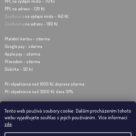
PPL na výdejní místo - 70 Kč
PPL na adresu - 120 Kč
Zásilkovna
na výdejní místo - 140 Kč
Zásilkovna
na adresu - 180 Kč
Platební kartou - zdarma
Google pay - zdarma
Apple pay - zdarma
Převodem - zdarma
Dobírka - 50 kč
Při objednávce nad 1000 Kč doprava zdarma
Při objednávce nad 3000 Kč sleva 10%
Tento web používá soubory cookie. Dalším procházením tohoto
webu vyjadřujete souhlas s jejich používáním.. Více informací
Sleduj nás na sockách
zde
.