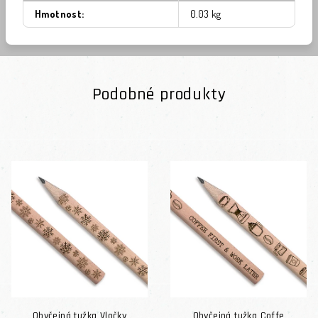
Hmotnost
:
0.03 kg
Podobné produkty
Obyčejná tužka Vločky
Obyčejná tužka Coffe