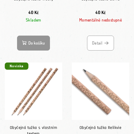
40 Kč
40 Kč
Skladem
Momentálně nedostupné
Do košíku
Detail
Novinka
Obyčejná tužka s vlastním
Obyčejná tužka Relikvie
textem