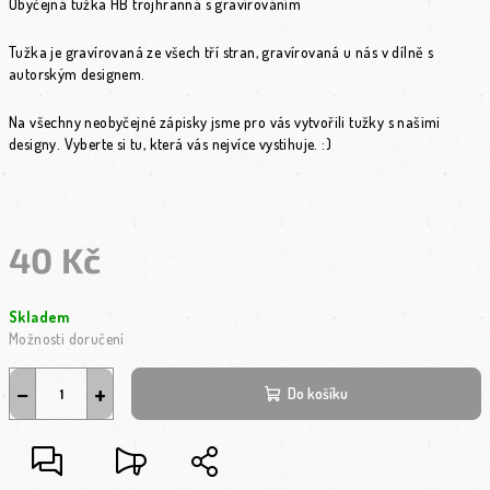
Obyčejná tužka HB trojhranná s gravírováním
Tužka je gravírovaná ze všech tří stran, gravírovaná u nás v dílně s
autorským designem.
Na všechny neobyčejné zápisky jsme pro vás vytvořili tužky s našimi
designy. Vyberte si tu, která vás nejvíce vystihuje. :)
40 Kč
Měrná cena:
Skladem
Možnosti doručení
−
+
Do košíku