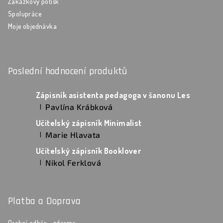
Zakázkový potisk
Spolupráce
Moje objednávka
Poslední hodnocení produktů
Zápisník asistenta pedagoga v šanonu Les
Pavlína Krábková
|
Hodnocení produktu je 5 z 5 hvězdiček.
Učitelský zápisník Minimalist
Marie Hlavata
|
Hodnocení produktu je 5 z 5 hvězdiček.
Učitelský zápisník Booklover
Nikol Ferklová
|
Hodnocení produktu je 5 z 5 hvězdiček.
Platba a Doprava
Osobní odběr - zdarma