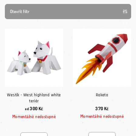
Otevřít filtr
Výpis produktů
Westík - West highland white
Raketa
teriér
300 Kč
370 Kč
od
Momentálně nedostupné
Momentálně nedostupné