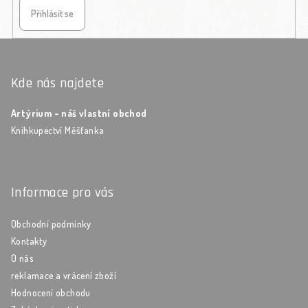
Přihlásit se
Zápatí
Kde nás najdete
Artýrium - náš vlastní obchod
Knihkupectví Měšťanka
Informace pro vás
Obchodní podmínky
Kontakty
O nás
reklamace a vrácení zboží
Hodnocení obchodu