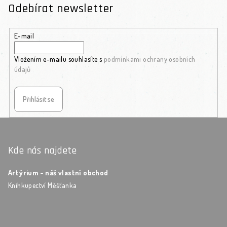
Odebírat newsletter
E-mail
Vložením e-mailu souhlasíte s
podmínkami ochrany osobních
údajů
Přihlásit se
Zápatí
Kde nás najdete
Artýrium - náš vlastní obchod
Knihkupectví Měšťanka