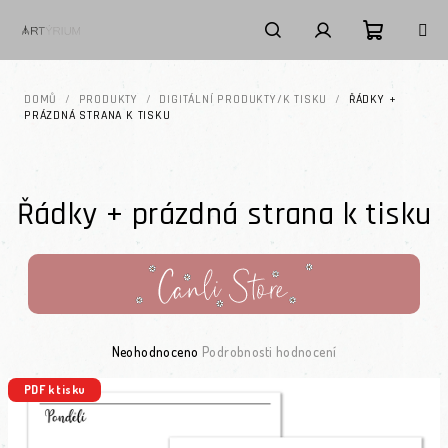
Přejít na obsah
Nákupní k
Hledat
Přihlášení
DOMŮ
/
PRODUKTY
/
DIGITÁLNÍ PRODUKTY/K TISKU
/
ŘÁDKY +
PRÁZDNÁ STRANA K TISKU
Řádky + prázdná strana k tisku
Průměrné hodnocení produktu je 0,0 z 5 hvězdiček.
Neohodnoceno
Podrobnosti hodnocení
PDF k tisku