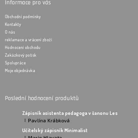
Informace pro vás
Obchodní podmínky
Kontakty
O nás
reklamace a vrácení zboží
Hodnocení obchodu
Zakázkový potisk
Spolupráce
Moje objednávka
Poslední hodnocení produktů
Zápisník asistenta pedagoga v šanonu Les
Pavlína Krábková
|
Hodnocení produktu je 5 z 5 hvězdiček.
Učitelský zápisník Minimalist
Marie Hlavata
|