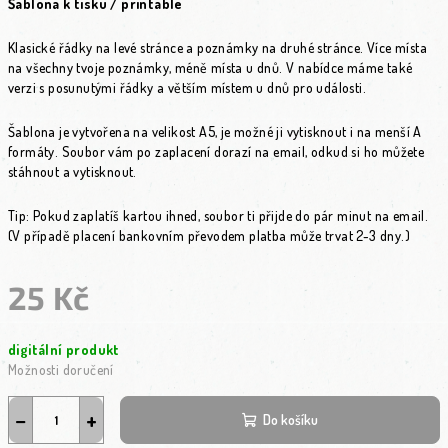
Šablona k tisku / printable
Klasické řádky na levé stránce a poznámky na druhé stránce. Více místa
na všechny tvoje poznámky, méně místa u dnů. V nabídce máme také
verzi s posunutými řádky a větším místem u dnů pro události.
Šablona je vytvořena na velikost A5, je možné ji vytisknout i na menší A
formáty. Soubor vám po zaplacení dorazí na email, odkud si ho můžete
stáhnout a vytisknout.
Tip: Pokud zaplatíš kartou ihned, soubor ti přijde do pár minut na email.
(V případě placení bankovním převodem platba může trvat 2-3 dny.)
25 Kč
Měrná cena:
digitální produkt
Možnosti doručení
−
+
Do košíku