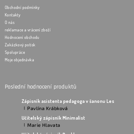
Obchodní podmínky
Kontakty
O nás
reklamace a vrácení zboží
Hodnocení obchodu
Zakázkový potisk
Spolupráce
Moje objednávka
Poslední hodnocení produktů
Zápisník asistenta pedagoga v šanonu Les
Pavlína Krábková
|
Hodnocení produktu je 5 z 5 hvězdiček.
Učitelský zápisník Minimalist
Marie Hlavata
|
Hodnocení produktu je 5 z 5 hvězdiček.