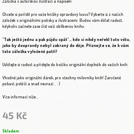
Záložka s autorskou ilustrací a nápisem
Chcete si pořídit pro vaše knížky opravdový luxus? Vyberte si z našich
záložek s originálními potisky a ilustracemi. Budou vám dělat radost,
kdykoliv začnete zase číst vaši oblíbenou knihu.
"Tak ještě jednu a pak půjdu spát"... kdo si nikdy neřekl tuto větu,
jako by doopravdy nebyl zabraný do děje. Přiznejte se, že k vám
tato záložka vyloženě patří!
Udělejte si radost a přidejte do košíku originální doplněk do vašich knih.
Vhodné jako originální dárek, pro všechny milovníky knih! Zaručeně
pobaví, potěší a snad neurazí... :)
Více informací níže...
45 Kč
Měrná cena:
Skladem