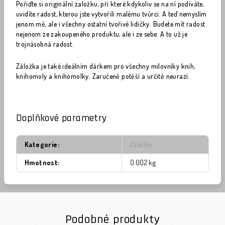
Pořiďte si originální založku, při které kdykoliv se na ní podíváte,
uvidíte radost, kterou jste vytvořili malému tvůrci. A teď nemyslím
jenom mě, ale i všechny ostatní tvořivé lidičky. Budete mít radost
nejenom ze zakoupeného produktu, ale i ze sebe. A to už je
trojnásobná radost.
Záložka je také ideálním dárkem pro všechny milovníky knih,
knihomoly a knihomolky. Zaručeně potěší a určitě neurazí.
Doplňkové parametry
Kategorie
:
Záložky
Hmotnost
:
0.002 kg
Podobné produkty