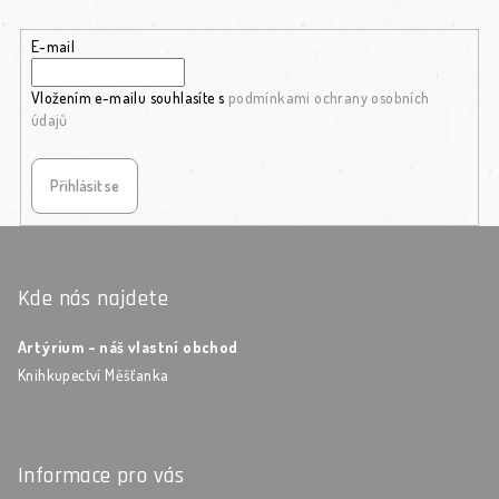
E-mail
Vložením e-mailu souhlasíte s
podmínkami ochrany osobních
údajů
Přihlásit se
Zápatí
Kde nás najdete
Artýrium - náš vlastní obchod
Knihkupectví Měšťanka
Informace pro vás