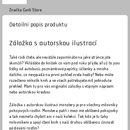
Značka
Canli Store
Detailní popis produktu
Záložka s autorskou ilustrací
Také rádi čtete, ale neustále zapomínáte na jaké stránce jste
skončili? Vkládáte do knížek co vám pod ruku přijde, ať už to jsou
lístky od autobusů, poznámkové papírky, účtenky a mnoho
dalšího, co nevypadá na první pohled zcela hezky? Nebo máte
rozečteno několik knih a ve všech potřebujete mít jednoduše
přehled. Mám tu pro vás originální záložky s vtipným nápisem
nebo autorskou kresbou.
Záložka s autorskou ilustrací monstery je pro všechny milovníky
pokojových rostlin. Monstera patří i mezi mé oblíbené pokojovky
a tak nesměla chybět ani v naší kolekci. Tak kdo je tu taky
milovníkem a spojí čtení knih s naší druhou oblíbenou činností
pěstování rostlin?