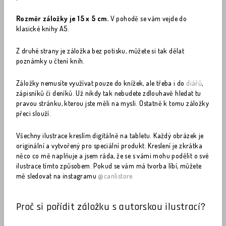
Rozměr záložky je 15 x 5 cm.
V pohodě se vám vejde do
klasické knihy A5.
Z druhé strany je záložka bez potisku, můžete si tak dělat
poznámky u čtení knih.
Záložky nemusíte využívat pouze do knížek, ale třeba i do
diářů
,
zápisníků či deníků. Už nikdy tak nebudete zdlouhavě hledat tu
pravou stránku, kterou jste měli na mysli. Ostatně k tomu záložky
přeci slouží.
Všechny ilustrace kreslím digitálně na tabletu. Každý obrázek je
originální a vytvořený pro speciální produkt. Kreslení je zkrátka
něco co mě naplňuje a jsem ráda, že se s vámi mohu podělit o své
ilustrace tímto způsobem. Pokud se vám má tvorba líbí, můžete
mě sledovat na instagramu
@canlistore
Proč si pořídit záložku s autorskou ilustrací?