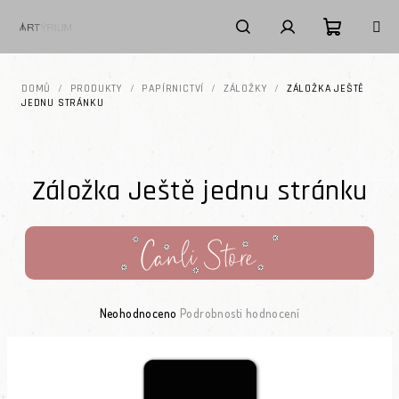
Přejít na obsah
Nákupní k
Hledat
Přihlášení
DOMŮ
/
PRODUKTY
/
PAPÍRNICTVÍ
/
ZÁLOŽKY
/
ZÁLOŽKA JEŠTĚ
JEDNU STRÁNKU
Záložka Ještě jednu stránku
Průměrné hodnocení produktu je 0,0 z 5 hvězdiček.
Neohodnoceno
Podrobnosti hodnocení