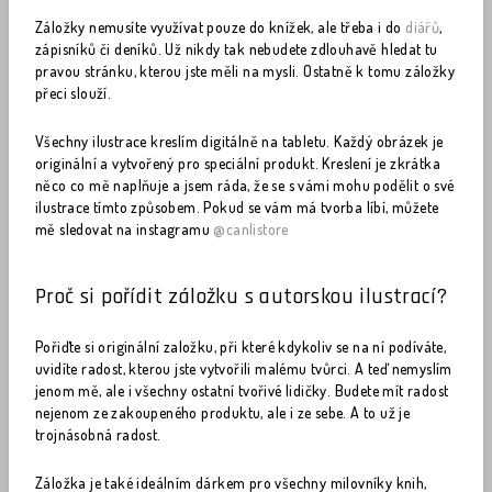
Záložky nemusíte využívat pouze do knížek, ale třeba i do
diářů
,
zápisníků či deníků. Už nikdy tak nebudete zdlouhavě hledat tu
pravou stránku, kterou jste měli na mysli. Ostatně k tomu záložky
přeci slouží.
Všechny ilustrace kreslím digitálně na tabletu. Každý obrázek je
originální a vytvořený pro speciální produkt. Kreslení je zkrátka
něco co mě naplňuje a jsem ráda, že se s vámi mohu podělit o své
ilustrace tímto způsobem. Pokud se vám má tvorba líbí, můžete
mě sledovat na instagramu
@canlistore
Proč si pořídit záložku s autorskou ilustrací?
Pořiďte si originální založku, při které kdykoliv se na ní podíváte,
uvidíte radost, kterou jste vytvořili malému tvůrci. A teď nemyslím
jenom mě, ale i všechny ostatní tvořivé lidičky. Budete mít radost
nejenom ze zakoupeného produktu, ale i ze sebe. A to už je
trojnásobná radost.
Záložka je také ideálním dárkem pro všechny milovníky knih,