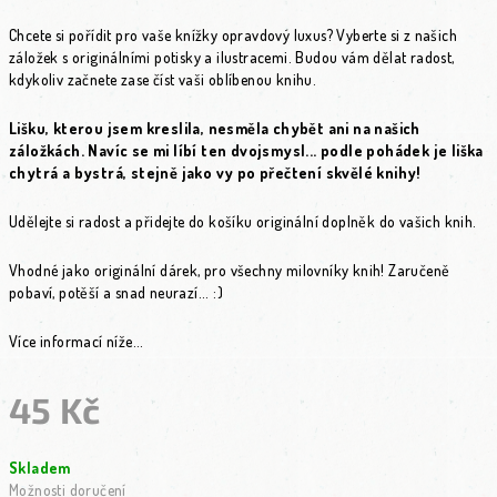
Chcete si pořídit pro vaše knížky opravdový luxus? Vyberte si z našich
záložek s originálními potisky a ilustracemi. Budou vám dělat radost,
kdykoliv začnete zase číst vaši oblíbenou knihu.
Lišku, kterou jsem kreslila, nesměla chybět ani na našich
záložkách. Navíc se mi líbí ten dvojsmysl... podle pohádek je liška
chytrá a bystrá, stejně jako vy po přečtení skvělé knihy!
Udělejte si radost a přidejte do košíku originální doplněk do vašich knih.
Vhodné jako originální dárek, pro všechny milovníky knih! Zaručeně
pobaví, potěší a snad neurazí... :)
Více informací níže...
45 Kč
Měrná cena:
Skladem
Možnosti doručení