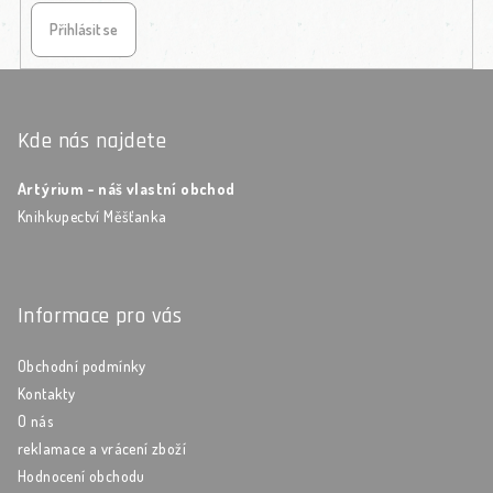
Přihlásit se
Zápatí
Kde nás najdete
Artýrium - náš vlastní obchod
Knihkupectví Měšťanka
Informace pro vás
Obchodní podmínky
Kontakty
O nás
reklamace a vrácení zboží
Hodnocení obchodu