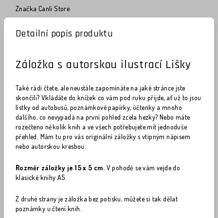
Značka
Canli Store
Detailní popis produktu
Záložka s autorskou ilustrací Lišky
Také rádi čtete, ale neustále zapomínáte na jaké stránce jste
skončili? Vkládáte do knížek co vám pod ruku přijde, ať už to jsou
lístky od autobusů, poznámkové papírky, účtenky a mnoho
dalšího, co nevypadá na první pohled zcela hezky? Nebo máte
rozečteno několik knih a ve všech potřebujete mít jednoduše
přehled. Mám tu pro vás originální záložky s vtipným nápisem
nebo autorskou kresbou.
Rozměr záložky je 15 x 5 cm.
V pohodě se vám vejde do
klasické knihy A5.
Z druhé strany je záložka bez potisku, můžete si tak dělat
poznámky u čtení knih.