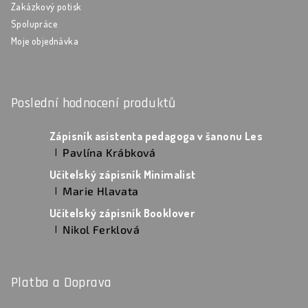
Zakázkový potisk
Spolupráce
Moje objednávka
Poslední hodnocení produktů
Zápisník asistenta pedagoga v šanonu Les
Pavlína Krábková
|
Hodnocení produktu je 5 z 5 hvězdiček.
Učitelský zápisník Minimalist
Marie Hlavata
|
Hodnocení produktu je 5 z 5 hvězdiček.
Učitelský zápisník Booklover
Nikol Ferklová
|
Hodnocení produktu je 5 z 5 hvězdiček.
Platba a Doprava