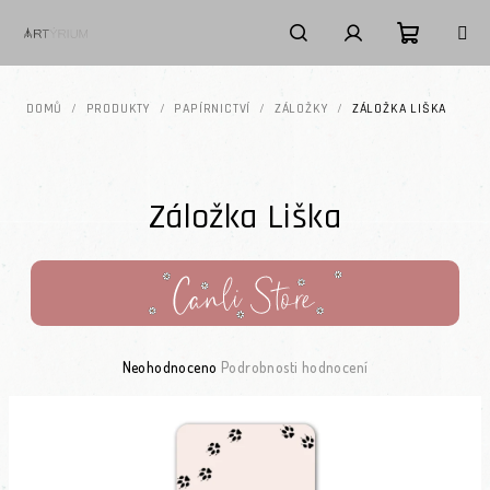
Přejít na obsah
Nákupní k
Hledat
Přihlášení
DOMŮ
/
PRODUKTY
/
PAPÍRNICTVÍ
/
ZÁLOŽKY
/
ZÁLOŽKA LIŠKA
Záložka Liška
Průměrné hodnocení produktu je 0,0 z 5 hvězdiček.
Neohodnoceno
Podrobnosti hodnocení