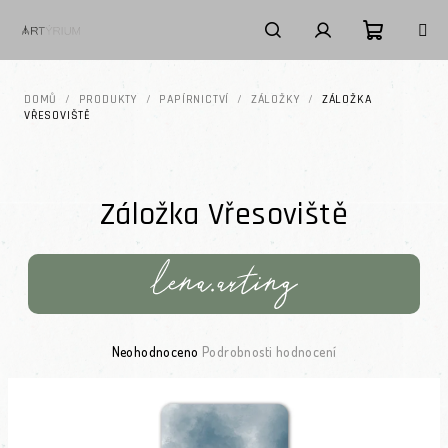
Přejít na obsah
Nákupní k
Hledat
Přihlášení
DOMŮ
/
PRODUKTY
/
PAPÍRNICTVÍ
/
ZÁLOŽKY
/
ZÁLOŽKA
VŘESOVIŠTĚ
Záložka Vřesoviště
Průměrné hodnocení produktu je 0,0 z 5 hvězdiček.
Neohodnoceno
Podrobnosti hodnocení