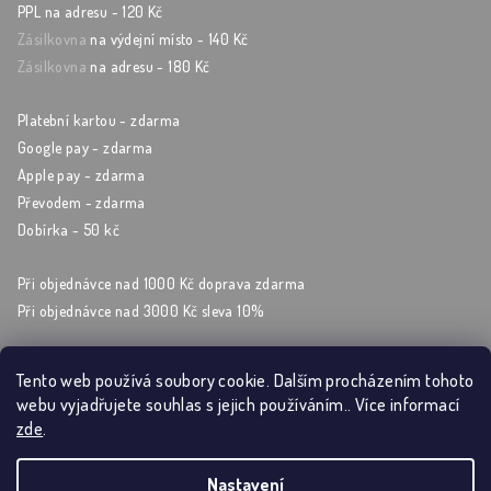
PPL na adresu - 120 Kč
Zásilkovna
na výdejní místo - 140 Kč
Zásilkovna
na adresu - 180 Kč
Platební kartou - zdarma
Google pay - zdarma
Apple pay - zdarma
Převodem - zdarma
Dobírka - 50 kč
Při objednávce nad 1000 Kč doprava zdarma
Při objednávce nad 3000 Kč sleva 10%
Tento web používá soubory cookie. Dalším procházením tohoto
webu vyjadřujete souhlas s jejich používáním.. Více informací
Sleduj nás na sockách
zde
.
Nastavení