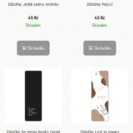
Záložka Ještě jednu stránku
Záložka Pejsci
45 Kč
45 Kč
Skladem
Skladem
Do košíku
Do košíku
Záložka So many books černá
Záložka Lost in pages