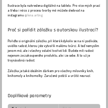
Ilustrace byla nakreslena digitálně na tabletu. Pro více mých prací
a třeba i něco z procesu tvorby mě můžete sledovat na
instagramu
@lena.arting
Proč si pořídit záložku s autorskou ilustrací?
Pořiďte si originální záložku, při které kdykoliv se na ní podíváte,
uvidíte radost, kterou jste vytvořili malému tvůrci. A teď nemyslím
jenom mě, ale i všechny ostatní tvořivé lidi. Budete mít radost
nejenom ze zakoupeného produktu, ale i ze sebe. A to už je
trojnásobná radost.
Záložka je také ideálním dárkem pro všechny milovníky knih,
knihomoly a knihomolky. Zaručeně potěší a určitě neurazí.
Doplňkové parametry