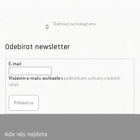
Sledovat na Instagramu
Odebírat newsletter
E-mail
Vložením e-mailu souhlasíte s
podmínkami ochrany osobních
údajů
Přihlásit se
Zápatí
Kde nás najdete