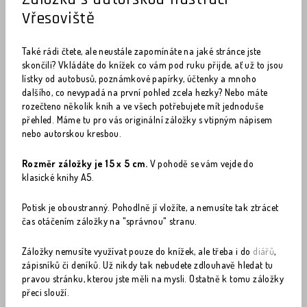
Vřesoviště
Také rádi čtete, ale neustále zapomínáte na jaké stránce jste
skončili? Vkládáte do knížek co vám pod ruku přijde, ať už to jsou
lístky od autobusů, poznámkové papírky, účtenky a mnoho
dalšího, co nevypadá na první pohled zcela hezky? Nebo máte
rozečteno několik knih a ve všech potřebujete mít jednoduše
přehled. Máme tu pro vás originální záložky s vtipným nápisem
nebo autorskou kresbou.
Rozměr záložky je 15 x 5 cm.
V pohodě se vám vejde do
klasické knihy A5.
Potisk je oboustranný. Pohodlně jí vložíte, a nemusíte tak ztrácet
čas otáčením záložky na "správnou" stranu.
Záložky nemusíte využívat pouze do knížek, ale třeba i do
diářů
,
zápisníků či deníků. Už nikdy tak nebudete zdlouhavě hledat tu
pravou stránku, kterou jste měli na mysli. Ostatně k tomu záložky
přeci slouží.