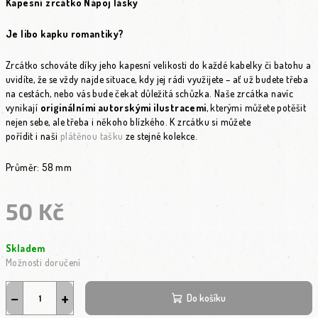
Kapesní zrcátko Nápoj lásky
Je libo kapku romantiky?
Zrcátko schováte díky jeho kapesní velikosti do každé kabelky či batohu a
uvidíte, že se vždy najde situace, kdy jej rádi využijete – ať už budete třeba
na cestách, nebo vás bude čekat důležitá schůzka. Naše zrcátka navíc
vynikají
originálními autorskými ilustracemi
, kterými můžete potěšit
nejen sebe, ale třeba i někoho blízkého. K zrcátku si můžete
pořídit
i naši
plátěnou tašku
ze stejné kolekce.
Průměr: 58 mm
50 Kč
Měrná cena:
Skladem
Možnosti doručení
−
+
Do košíku