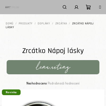
Přejít na obsah
Nákupní k
Hledat
Přihlášení
DOMŮ
/
PRODUKTY
/
DOPLŇKY
/
ZRCÁTKA
/
ZRCÁTKO NÁPOJ
LÁSKY
Zrcátko Nápoj lásky
Průměrné hodnocení produktu je 0,0 z 5 hvězdiček.
Neohodnoceno
Podrobnosti hodnocení
Novinka