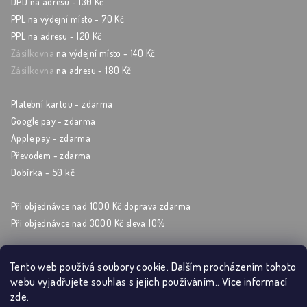
DPD na adresu - 130 Kč
PPL na výdejní místo - 70 Kč
PPL na adresu - 120 Kč
Zásilkovna
na výdejní místo - 140 Kč
Zásilkovna
na adresu - 180 Kč
Platební kartou - zdarma
Google pay - zdarma
Apple pay - zdarma
Převodem - zdarma
Dobírka - 50 kč
Při objednávce nad 1000 Kč doprava zdarma
Při objednávce nad 3000 Kč sleva 10%
Tento web používá soubory cookie. Dalším procházením tohoto
webu vyjadřujete souhlas s jejich používáním.. Více informací
Sleduj nás na sockách
zde
.