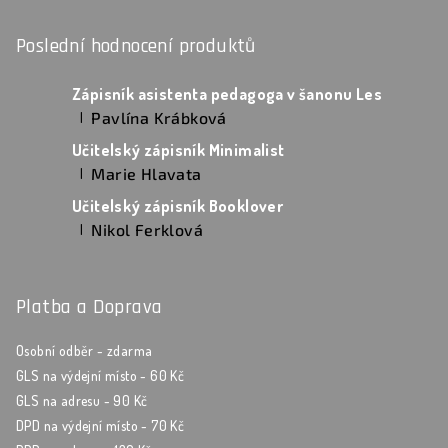
Poslední hodnocení produktů
Zápisník asistenta pedagoga v šanonu Les
Pavlína Krábková
|
Hodnocení produktu je 5 z 5 hvězdiček.
Učitelský zápisník Minimalist
Marie Hlavata
|
Hodnocení produktu je 5 z 5 hvězdiček.
Učitelský zápisník Booklover
Nikol Ferklová
|
Hodnocení produktu je 5 z 5 hvězdiček.
Platba a Doprava
Osobní odběr - zdarma
GLS na výdejní místo - 60 Kč
GLS na adresu - 90 Kč
DPD na výdejní místo - 70 Kč