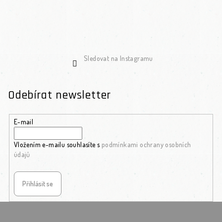
Sledovat na Instagramu
Odebírat newsletter
E-mail
Vložením e-mailu souhlasíte s
podmínkami ochrany osobních
údajů
Přihlásit se
Zápatí