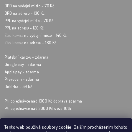
DPD na výdejní místo - 70 Kč
DPD na adresu - 130 Kč
PPL na výdejní místo - 70 Kč
PPL na adresu - 120 Kč
Zásilkovna
na výdejní místo - 140 Kč
Zásilkovna
na adresu - 180 Kč
Platební kartou - zdarma
Google pay - zdarma
Apple pay - zdarma
Převodem - zdarma
Dobírka - 50 kč
Při objednávce nad 1000 Kč doprava zdarma
Při objednávce nad 3000 Kč sleva 10%
Tento web používá soubory cookie. Dalším procházením tohoto