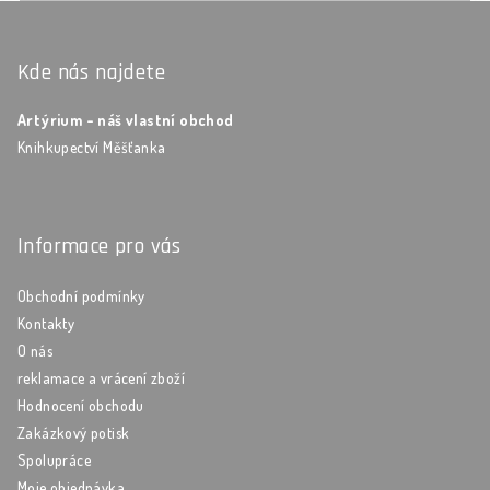
Zápatí
Kde nás najdete
Artýrium - náš vlastní obchod
Knihkupectví Měšťanka
Informace pro vás
Obchodní podmínky
Kontakty
O nás
reklamace a vrácení zboží
Hodnocení obchodu
Zakázkový potisk
Spolupráce
Moje objednávka