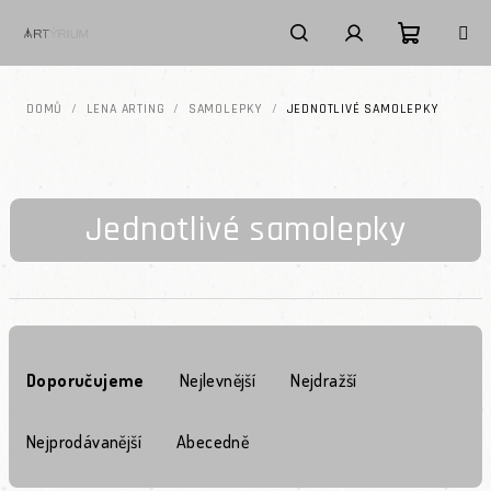
Přejít na obsah
Nákupní k
Hledat
Přihlášení
DOMŮ
/
LENA ARTING
/
SAMOLEPKY
/
JEDNOTLIVÉ SAMOLEPKY
Jednotlivé samolepky
Řazení produktů
Doporučujeme
Nejlevnější
Nejdražší
Nejprodávanější
Abecedně