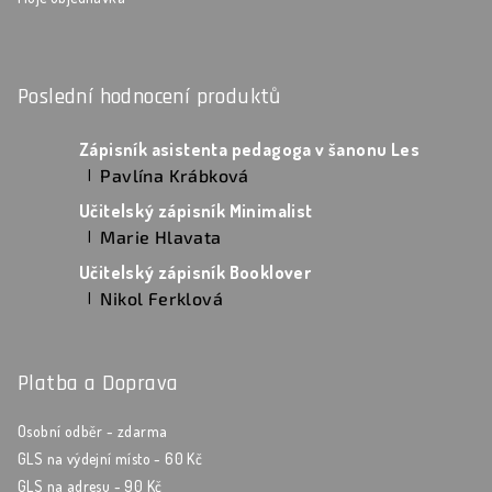
Poslední hodnocení produktů
Zápisník asistenta pedagoga v šanonu Les
Pavlína Krábková
|
Hodnocení produktu je 5 z 5 hvězdiček.
Učitelský zápisník Minimalist
Marie Hlavata
|
Hodnocení produktu je 5 z 5 hvězdiček.
Učitelský zápisník Booklover
Nikol Ferklová
|
Hodnocení produktu je 5 z 5 hvězdiček.
Platba a Doprava
Osobní odběr - zdarma
GLS na výdejní místo - 60 Kč
GLS na adresu - 90 Kč