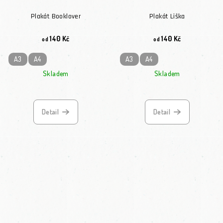
Plakát Booklover
Plakát Liška
140 Kč
140 Kč
od
od
A3
A4
A3
A4
Skladem
Skladem
Detail
Detail