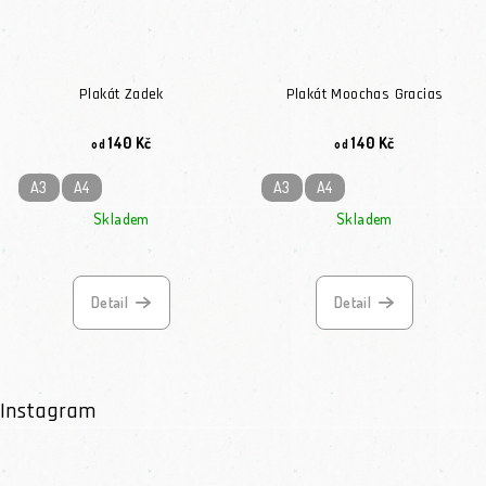
Plakát Zadek
Plakát Moochas Gracias
140 Kč
140 Kč
od
od
A3
A4
A3
A4
Skladem
Skladem
Průměrné hodnocení
Detail
Detail
Instagram