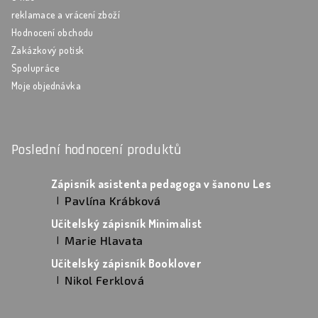
reklamace a vrácení zboží
Hodnocení obchodu
Zakázkový potisk
Spolupráce
Moje objednávka
Poslední hodnocení produktů
Zápisník asistenta pedagoga v šanonu Les
Pavlína Krábková
|
Hodnocení produktu je 5 z 5 hvězdiček.
Učitelský zápisník Minimalist
Marie Hlavata
|
Hodnocení produktu je 5 z 5 hvězdiček.
Učitelský zápisník Booklover
Nikol Ferklová
|
Hodnocení produktu je 5 z 5 hvězdiček.