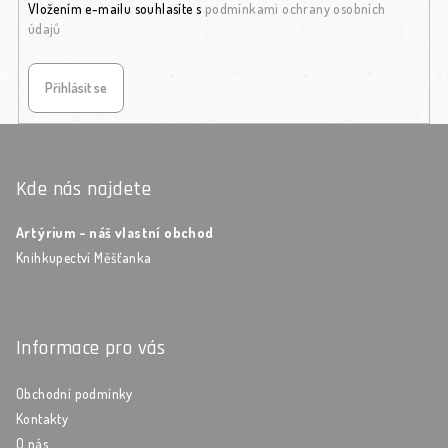
Vložením e-mailu souhlasíte s
podmínkami ochrany osobních
údajů
Přihlásit se
Zápatí
Kde nás najdete
Artýrium - náš vlastní obchod
Knihkupectví Měšťanka
Informace pro vás
Obchodní podmínky
Kontakty
O nás