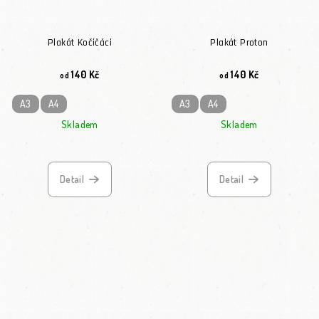
Plakát Kočičáci
Plakát Proton
140 Kč
140 Kč
od
od
A3
A4
A3
A4
Skladem
Skladem
Průměrné hodnocení produktu je 5,0 z 5 hvězdiček.
Detail
Detail