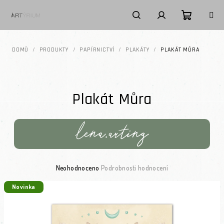
Přejít na obsah
Nákupní k
Hledat
Přihlášení
DOMŮ
/
PRODUKTY
/
PAPÍRNICTVÍ
/
PLAKÁTY
/
PLAKÁT MŮRA
Plakát Můra
Průměrné hodnocení produktu je 0,0 z 5 hvězdiček.
Neohodnoceno
Podrobnosti hodnocení
Novinka