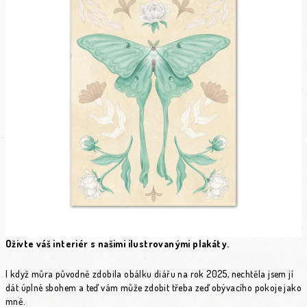
Oživte váš interiér s našimi ilustrovanými plakáty.
I když můra původně zdobila obálku diářu na rok 2025, nechtěla jsem jí
dát úplné sbohem a teď vám může zdobit třeba zeď obývacího pokoje jako
mně.