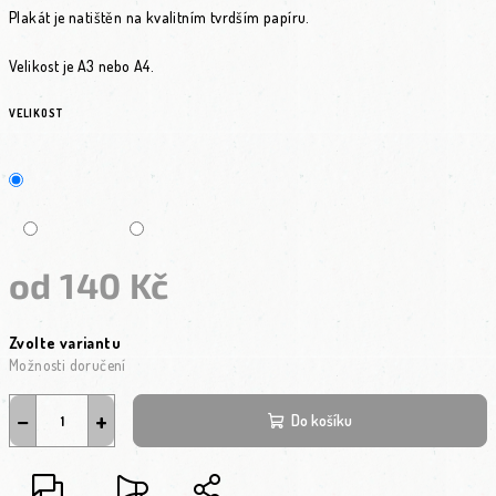
Plakát je natištěn na kvalitním tvrdším papíru.
Velikost je A3 nebo A4.
VELIKOST
od
140 Kč
Měrná cena:
Zvolte variantu
Možnosti doručení
−
+
Do košíku