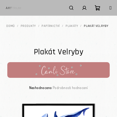
Přejít na obsah
Nákupní k
Hledat
Přihlášení
DOMŮ
/
PRODUKTY
/
PAPÍRNICTVÍ
/
PLAKÁTY
/
PLAKÁT VELRYBY
Plakát Velryby
Průměrné hodnocení produktu je 0,0 z 5 hvězdiček.
Neohodnoceno
Podrobnosti hodnocení