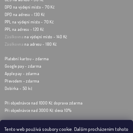
DPD na výdejní místo - 70 Kč
DPD na adresu - 130 Kč
PPL na výdejní místo - 70 Kč
PPL na adresu - 120 Kč
Zásilkovna
na výdejní místo - 140 Kč
Zásilkovna
na adresu - 180 Kč
Platební kartou - zdarma
Google pay - zdarma
Apple pay - zdarma
Převodem - zdarma
Dobírka - 50 kč
Při objednávce nad 1000 Kč doprava zdarma
Při objednávce nad 3000 Kč sleva 10%
Tento web používá soubory cookie. Dalším procházením tohoto