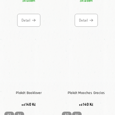
Skladem
Skladem
Detail
Detail
Plakát Booklover
Plakát Moochas Gracias
140 Kč
140 Kč
od
od
A3
A4
A3
A4