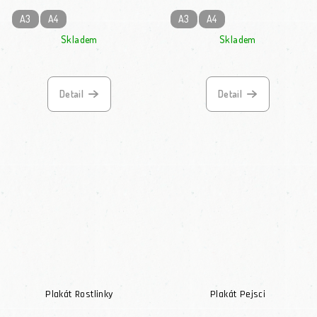
A3
A4
A3
A4
Skladem
Skladem
Průměrné hodnocení produktu je 5,0 z 5 hvězdiček.
Detail
Detail
Plakát Rostlinky
Plakát Pejsci