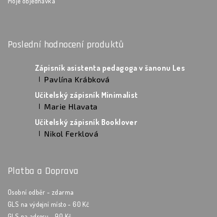
Moje objednávka
Poslední hodnocení produktů
Zápisník asistenta pedagoga v šanonu Les
Pavlína Krábková
|
Hodnocení produktu je 5 z 5 hvězdiček.
Učitelský zápisník Minimalist
Marie Hlavata
|
Hodnocení produktu je 5 z 5 hvězdiček.
Učitelský zápisník Booklover
Nikol Ferklová
|
Hodnocení produktu je 5 z 5 hvězdiček.
Platba a Doprava
Osobní odběr - zdarma
GLS na výdejní místo - 60 Kč
GLS na adresu - 90 Kč