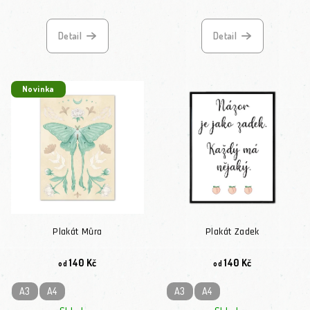
Detail
Detail
Novinka
Plakát Můra
Plakát Zadek
140 Kč
140 Kč
od
od
A3
A4
A3
A4