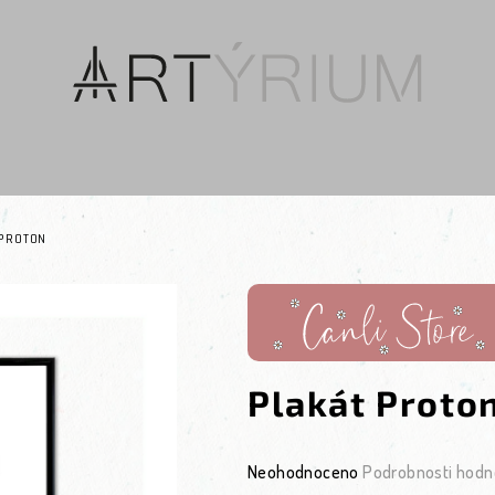
 PROTON
Plakát Proto
Průměrné hodnocení produktu je 0
Neohodnoceno
Podrobnosti hodn