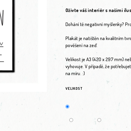
Oživte váš interiér s našimi il
Dohání tě negativní myšlenky? Pro
Plakát je natištěn na kvalitním t
pověšení na zeď.
Velikost je A3 (420 x 297 mm) ne
vyhovuje. V případě, že potřebuje
na míru. :)
VELIKOST