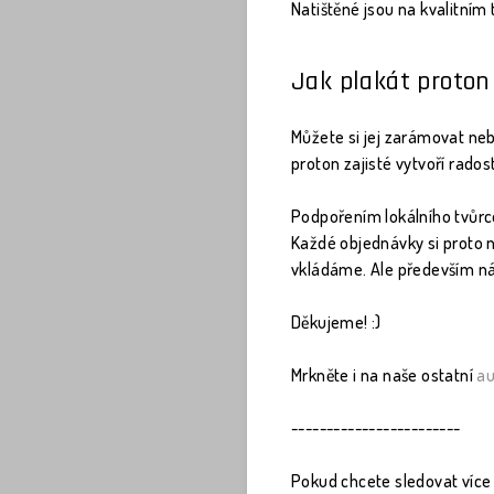
Natištěné jsou na kvalitním 
Jak plakát proton
Můžete si jej zarámovat ne
proton zajisté vytvoří rados
Podpořením lokálního tvůrce
Každé objednávky si proto 
vkládáme. Ale především nás t
Děkujeme! :)
Mrkněte i na naše ostatní
au
------------------------
Pokud chcete sledovat více 