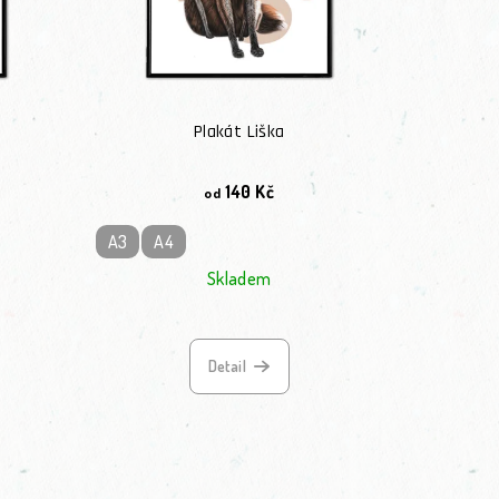
Plakát Liška
140 Kč
od
A3
A4
Skladem
Detail