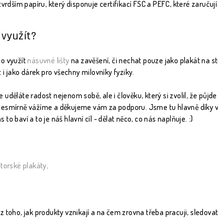
tvrdším papíru, který disponuje certifikací FSC a PEFC, které zaručují
 využít?
bo využít
násuvné lišty
na zavěšení, či nechat pouze jako plakát na stěn
t i jako dárek pro všechny milovníky fyziky.
 uděláte radost nejenom sobě, ale i člověku, který si zvolil, že půjd
nesmírně vážíme a děkujeme vám za podporu. Jsme tu hlavně díky vá
o baví a to je náš hlavní cíl - dělat něco, co nás naplňuje. :)
torské plakáty
.
z toho, jak produkty vznikají a na čem zrovna třeba pracuji, sledo