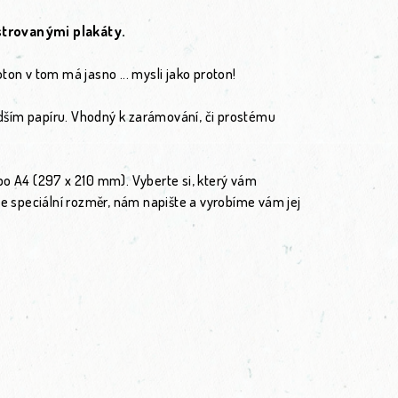
ustrovanými plakáty.
ton v tom má jasno ... mysli jako proton!
vrdším papíru. Vhodný k zarámování, či prostému
bo A4 (297 x 210 mm). Vyberte si, který vám
te speciální rozměr, nám napište a vyrobíme vám jej