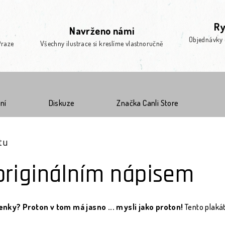
Ry
Navrženo námi
Objednávky 
Praze
Všechny ilustrace si kreslíme vlastnoručně
ní
Diskuze
Značka
Canli Store
tu
originálním nápisem
enky? Proton v tom má jasno ... mysli jako proton!
Tento plaká