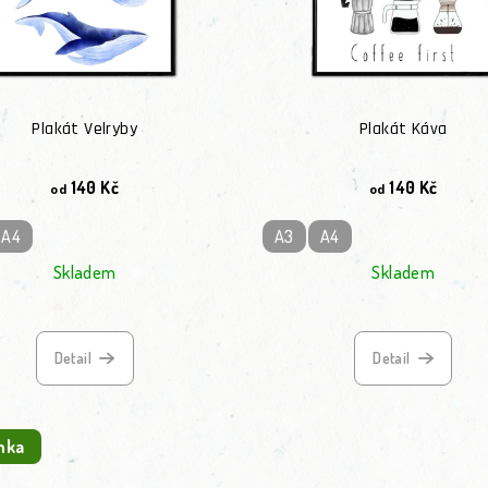
Plakát Velryby
Plakát Káva
140 Kč
140 Kč
od
od
A4
A3
A4
Skladem
Skladem
Detail
Detail
nka