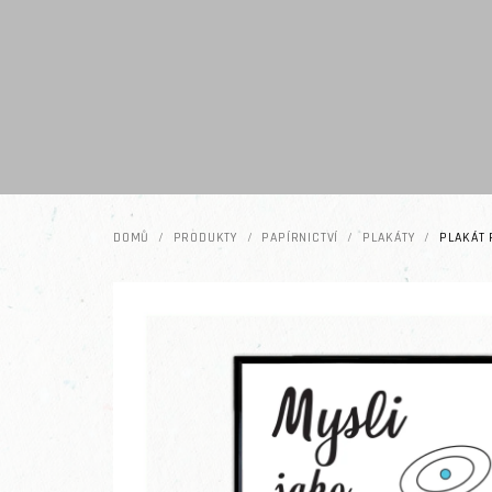
Přejít na obsah
DOMŮ
/
PRODUKTY
/
PAPÍRNICTVÍ
/
PLAKÁTY
/
PLAKÁT