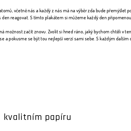
 atomů, včetně nás a každý z nás má na výběr zda bude přemýšlet p
s den reagovat. S tímto plakátem si můžeme každý den připomenout, 
 možnost začít znovu. Zvolit si hned ráno, jaký bychom chtěli v te
se a pokusme se být tou nejlepší verzí sami sebe. S každým další
i
)
 kvalitním papíru