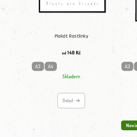
Plakát Rostlinky
140 Kč
od
A3
A4
A3
Skladem
Detail
Novi