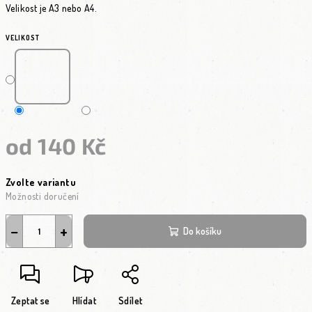
Velikost je A3 nebo A4.
VELIKOST
od
140 Kč
Měrná cena:
Zvolte variantu
Možnosti doručení
−
+
Do košíku
Zeptat se
Hlídat
Sdílet