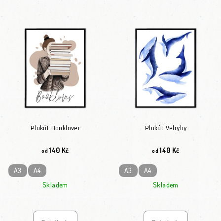
Plakát Booklover
Plakát Velryby
140 Kč
140 Kč
od
od
A3
A4
A3
A4
Skladem
Skladem