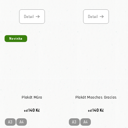
Detail
Detail
Novinka
Plakát Můra
Plakát Moochas Gracias
140 Kč
140 Kč
od
od
A3
A4
A3
A4