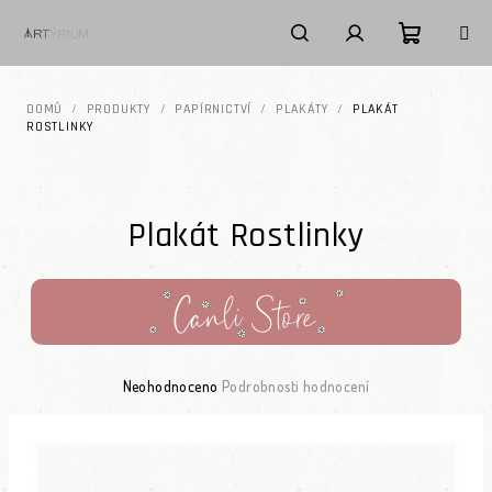
Přejít na obsah
Nákupní k
Hledat
Přihlášení
DOMŮ
/
PRODUKTY
/
PAPÍRNICTVÍ
/
PLAKÁTY
/
PLAKÁT
ROSTLINKY
Plakát Rostlinky
Průměrné hodnocení produktu je 0,0 z 5 hvězdiček.
Neohodnoceno
Podrobnosti hodnocení