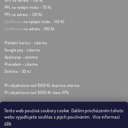
DPD na adresu - 130 Kč
PPL na výdejní místo - 70 Kč
PPL na adresu - 120 Kč
Zásilkovna
na výdejní místo - 140 Kč
Zásilkovna
na adresu - 180 Kč
Platební kartou - zdarma
Google pay - zdarma
Apple pay - zdarma
Převodem - zdarma
Dobírka - 50 kč
Při objednávce nad 1000 Kč doprava zdarma
Při objednávce nad 3000 Kč sleva 10%
Tento web používá soubory cookie. Dalším procházením tohoto
webu vyjadřujete souhlas s jejich používáním.. Více informací
Sleduj nás na sockách
zde
.