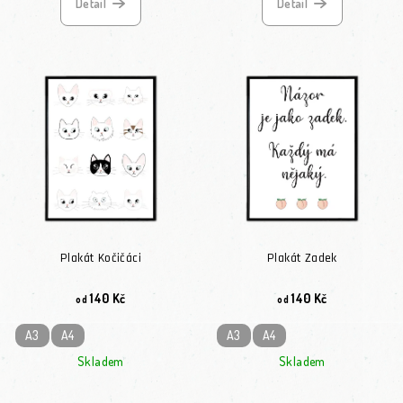
Detail
Detail
Plakát Kočičáci
Plakát Zadek
140 Kč
140 Kč
od
od
A3
A4
A3
A4
Skladem
Skladem
Průměrné hodnocení produktu je 5,0 z 5 hvězdiček.