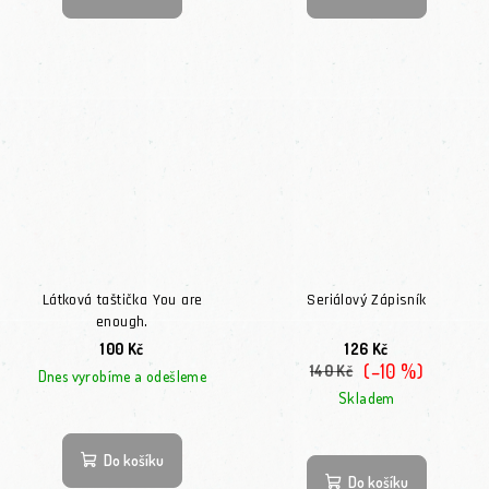
Látková taštička You are
Seriálový Zápisník
enough.
100 Kč
126 Kč
(–10 %)
140 Kč
Dnes vyrobíme a odešleme
Skladem
Do košíku
Do košíku