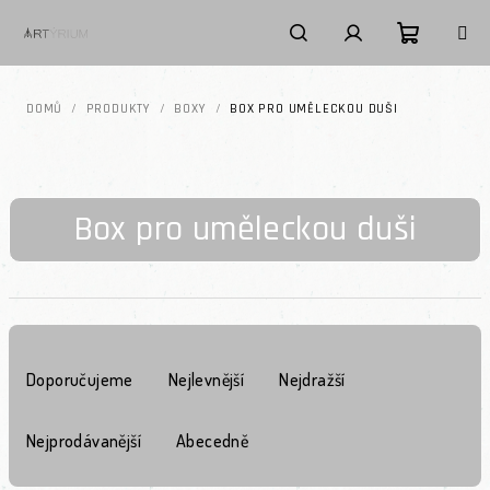
Přejít na obsah
Nákupní k
Hledat
Přihlášení
DOMŮ
/
PRODUKTY
/
BOXY
/
BOX PRO UMĚLECKOU DUŠI
Box pro uměleckou duši
Řazení produktů
Doporučujeme
Nejlevnější
Nejdražší
Nejprodávanější
Abecedně