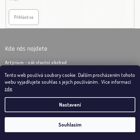
Přihlásit se
Zápatí
Kde nás najdete
Artýrium - náš vlastní obchod
Knihkupectví Měšťanka
Tento web používá soubory cookie. Dalším procházením tohoto
webu vyjadřujete souhlas s jejich používáním.. Více informací
zde
.
Informace pro vás
Nastavení
Obchodní podmínky
Kontakty
Souhlasím
O nás
reklamace a vrácení zboží